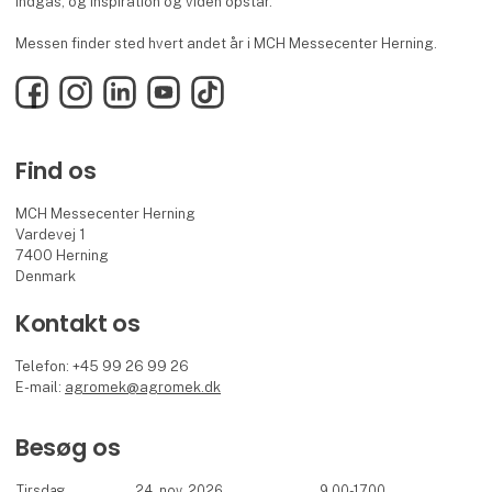
indgås, og inspiration og viden opstår.
Messen finder sted hvert andet år i MCH Messecenter Herning.
Facebook
Instagram
LinkedIn
YouTube
TikTok
Find os
MCH Messecenter Herning
Vardevej 1
7400 Herning
Denmark
Kontakt os
Telefon: +45 99 26 99 26
E-mail:
agromek@agromek.dk
Besøg os
Tirsdag
24. nov. 2026
9.00-17.00