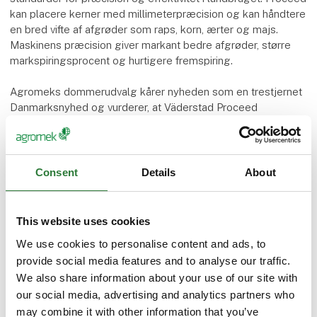
kan placere kerner med millimeterpræcision og kan håndtere
en bred vifte af afgrøder som raps, korn, ærter og majs.
Maskinens præcision giver markant bedre afgrøder, større
markspiringsprocent og hurtigere fremspiring.
Agromeks dommerudvalg kårer nyheden som en trestjernet
Danmarksnyhed og vurderer, at Väderstad Proceed
revolutionerer såningen af afgrøder ved at tilbyde
enkeltkornssåning helt ned til 22,5 cm rækkeafstand.
- Väderstad Proceed tildeles tre stjerner for sin evne til at så
Consent
Details
About
med enkelkornsteknik ved mindre rækkeafstande end
gængse enkeltkornssåmaskiner, der typisk som minimum
opererer med en rækkeafstand på 40-50 cm, lyder
This website uses cookies
begrundelsen.
We use cookies to personalise content and ads, to
provide social media features and to analyse our traffic.
Proceed anvender Väderstads Power Shoot-teknologi, der
We also share information about your use of our site with
sikrer præcis placering af både store og små frø. Dette
our social media, advertising and analytics partners who
adskiller sig fra andre enkornsmaskiner på markedet, som
ofte kun kan håndtere én type frø og har begrænset
may combine it with other information that you’ve