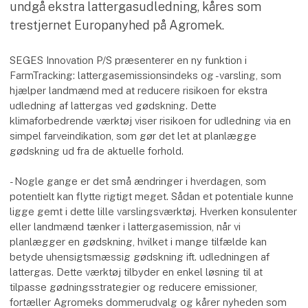
undgå ekstra lattergasudledning, kåres som
trestjernet Europanyhed på Agromek.
SEGES Innovation P/S præsenterer en ny funktion i
FarmTracking: lattergasemissionsindeks og -varsling, som
hjælper landmænd med at reducere risikoen for ekstra
udledning af lattergas ved gødskning. Dette
klimaforbedrende værktøj viser risikoen for udledning via en
simpel farveindikation, som gør det let at planlægge
gødskning ud fra de aktuelle forhold.
- Nogle gange er det små ændringer i hverdagen, som
potentielt kan flytte rigtigt meget. Sådan et potentiale kunne
ligge gemt i dette lille varslingsværktøj. Hverken konsulenter
eller landmænd tænker i lattergasemission, når vi
planlægger en gødskning, hvilket i mange tilfælde kan
betyde uhensigtsmæssig gødskning ift. udledningen af
lattergas. Dette værktøj tilbyder en enkel løsning til at
tilpasse gødningsstrategier og reducere emissioner,
fortæller Agromeks dommerudvalg og kårer nyheden som