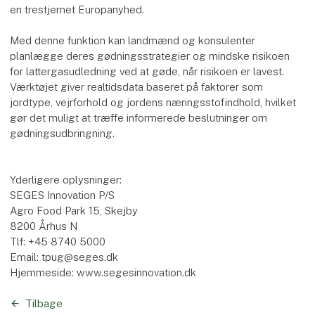
en trestjernet Europanyhed.
Med denne funktion kan landmænd og konsulenter
planlægge deres gødningsstrategier og mindske risikoen
for lattergasudledning ved at gøde, når risikoen er lavest.
Værktøjet giver realtidsdata baseret på faktorer som
jordtype, vejrforhold og jordens næringsstofindhold, hvilket
gør det muligt at træffe informerede beslutninger om
gødningsudbringning.
Yderligere oplysninger:
SEGES Innovation P/S
Agro Food Park 15, Skejby
8200 Århus N
Tlf: +45 8740 5000
Email: tpug@seges.dk
Hjemmeside: www.segesinnovation.dk
Tilbage