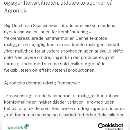
og øger fleksibiliteten, tildeles to stjerner på
Agromek.
Big Dutchman Skandinavien introducerer virksomhedens
nyeste innovation inden for kornhåndtering –
frekvensregulerede hammermøller. Denne teknologi
muliggør en nøjagtig kontrol over kornformalingen, hvilket
giver mulighed for at variere grovheden uden at skulle skifte
sold. Ved lavere omdrejninger kan der produceres groft
formalet foder med samme sold, hvilket øger både
fleksibiliteten og effektiviteten i produktionen.
Agromeks dommerudvalg fremhæver:
- Frekvensregulerede hammermøller muliggør kontrol over
kornformalingen, hvilket tillader variation i grovhed uden
behov for at skifte sold. Ved lavere omdrejninger produceres
groft foder med samme sold, hvilket forbedrer fleksibiliteten
og effektiviteten i produktionen. Frekvensreguleringen
foregår automatisk igennem styringen.