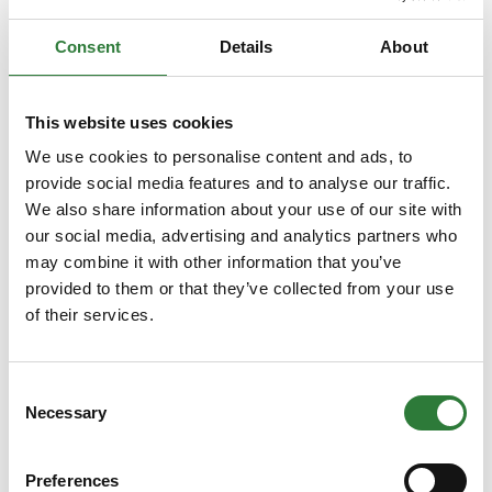
Nyheden har modtaget to stjerner fra dommerudvalget og
Consent
Details
About
tilbyder en betydelig fordel for soens sundhed ved
produktion af groft formalet foder, som er særligt gavnligt for
mavesundheden. Det grovere formalede korn er også
This website uses cookies
velegnet som foder til kvæg og fjerkræ.
We use cookies to personalise content and ads, to
provide social media features and to analyse our traffic.
Med denne teknologi kan landmændene nu automatisere
styringen af formalingsprocessen via BigFarmNet/MC99 på
We also share information about your use of our site with
komponentniveau, hvilket gør det lettere at justere
our social media, advertising and analytics partners who
produktionen og sikre optimal kvalitet og effektivitet i
may combine it with other information that you’ve
fodringen.
provided to them or that they’ve collected from your use
of their services.
Yderligere oplysninger:
Big Dutchman Skandinavien A/S
Vestermarksvej 12, 6600 Vejen
Consent
Tlf: +45 7023 2870
Necessary
Selection
Email: post@bigdutchman.dk
Hjemmeside: www.bigdutchman.dk
Preferences