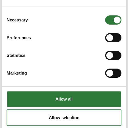
Find praktisk info
Consent
Necessary
Se haloversigten
Selection
Preferences
Statistics
Marketing
Bliv udstiller
Allow all
Allow selection