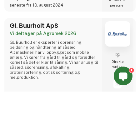
seneste fra 13. august 2024
personer
Gl. Buurholt ApS
Vi deltager på Agromek 2026
Gl. Buurholt er eksperter i oprensning,
bejdsning og håndtering af såsæd.
Alt maskineri har vi opbygget som mobile
anlæg. Vi kører fra gård til gård og forædler
Direkte
kornet så det er klar til såning. Vi har anlæg til
kontakt
såsæd, silorensning, afskalling,
1
proteinsortering, optisk sortering og
melproduktion.
1 opslag
1 kontakt­
seneste fra 25. juni 2024
personer
keyboard_arrow_up
Lindab Doors A/S
Vi deltager på Agromek 2026
Lindab Doors udvikler og producerer