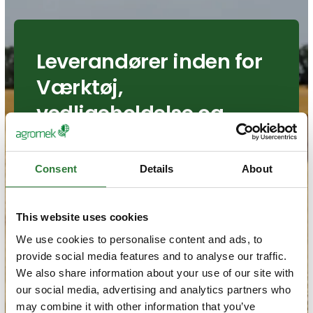
Leverandører inden for
Værktøj,
vedligeholdelse og
teknisk udstyr
Få overblik over alle leverandørerne
Consent
Details
About
inden for interesseområdet Værktøj,
vedligeholdelse og teknisk udstyr.
This website uses cookies
Søg efter titel, forhandlernavn eller lignende.
We use cookies to personalise content and ads, to
provide social media features and to analyse our traffic.
We also share information about your use of our site with
Søg
our social media, advertising and analytics partners who
may combine it with other information that you’ve