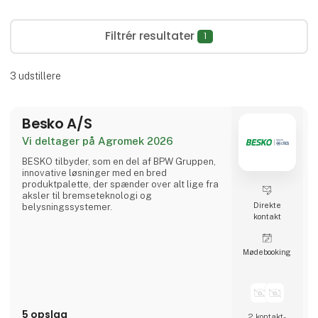
Filtrér resultater
1
3
udstillere
Besko A/S
Vi deltager på Agromek 2026
BESKO tilbyder, som en del af BPW Gruppen,
innovative løsninger med en bred
produktpalette, der spænder over alt lige fra
aksler til bremseteknologi og
Direkte
belysningssystemer.
kontakt
Møde­booking
5 opslag
2 kontakt­