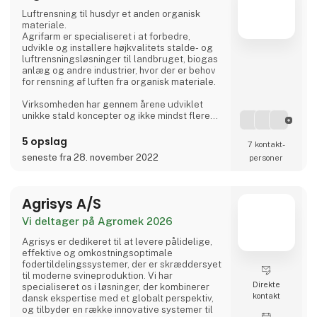
Luftrensning til husdyr et anden organisk
materiale.
Agrifarm er specialiseret i at forbedre,
udvikle og installere højkvalitets stalde- og
luftrensningsløsninger til landbruget, biogas
anlæg og andre industrier, hvor der er behov
for rensning af luften fra organisk materiale.
Virksomheden har gennem årene udviklet
unikke stald koncepter og ikke mindst flere
innovative miljøteknologier, der har høstet
flere anerkendende priser, såsom Agromek
5 opslag
7 kontakt­
priser i 2009, 2012 og 2014 og EU's miljøpris i
seneste fra 28. november 2022
personer
2012.
Virksomheden er officielt stiftet i 2013 men
med rødder tilbage til 2007 og er en af de
Agrisys A/S
førende innovatører, når det kommer til
energi- og m
Vi deltager på Agromek 2026
Agrisys er dedikeret til at levere pålidelige,
effektive og omkostningsoptimale
fodertildelingssystemer, der er skræddersyet
til moderne svineproduktion. Vi har
Direkte
specialiseret os i løsninger, der kombinerer
kontakt
dansk ekspertise med et globalt perspektiv,
og tilbyder en række innovative systemer til