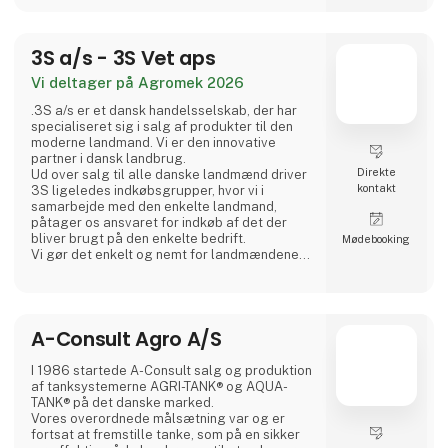
ustabilt terræn eller på nylagte
belægningssten, sørger dens lethed
kombineret med kraften for, at dette aldrig
3S a/s - 3S Vet aps
bliver e
Vi deltager på Agromek 2026
.3S a/s er et dansk handelsselskab, der har
specialiseret sig i salg af produkter til den
moderne landmand. Vi er den innovative
partner i dansk landbrug.
Direkte
Ud over salg til alle danske landmænd driver
kontakt
3S ligeledes indkøbsgrupper, hvor vi i
samarbejde med den enkelte landmand,
påtager os ansvaret for indkøb af det der
bliver brugt på den enkelte bedrift.
Møde­booking
Vi gør det enkelt og nemt for landmændene
samt de leverandører der leverer til
landbruget. Kom ind på vores stand og hør
mere om de mange muligheder.
3S ejer ligeledes veterinærselskabet 3S Vet
A-Consult Agro A/S
Aps.
I 1986 startede A-Consult salg og produktion
af tanksystemerne AGRI-TANK® og AQUA-
TANK® på det danske marked.
Vores overordnede målsætning var og er
fortsat at fremstille tanke, som på en sikker