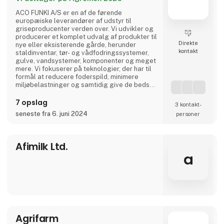
ACO FUNKI A/S er en af de førende
europæiske leverandører af udstyr til
griseproducenter verden over. Vi udvikler og
producerer et komplet udvalg af produkter til
Direkte
nye eller eksisterende gårde, herunder
kontakt
staldinventar, tør- og vådfodringssystemer,
gulve, vandsystemer, komponenter og meget
mere. Vi fokuserer på teknologier, der har til
formål at reducere foderspild, minimere
miljøbelastninger og samtidig give de bedst
mulige forhold for dyrene.
7 opslag
3 kontakt­
seneste fra 6. juni 2024
personer
Afimilk Ltd.
a
Agrifarm