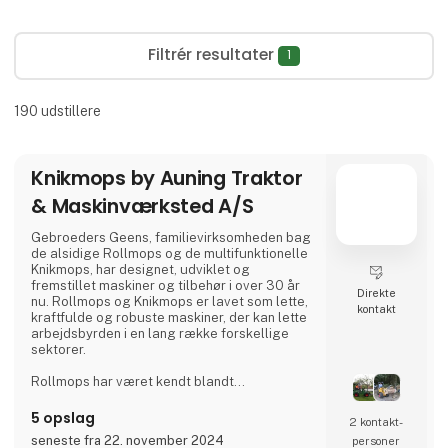
Filtrér resultater
1
190
udstillere
Knikmops by Auning Traktor
& Maskinværksted A/S
Gebroeders Geens, familievirksomheden bag
de alsidige Rollmops og de multifunktionelle
Knikmops, har designet, udviklet og
fremstillet maskiner og tilbehør i over 30 år
Direkte
nu. Rollmops og Knikmops er lavet som lette,
kontakt
kraftfulde og robuste maskiner, der kan lette
arbejdsbyrden i en lang række forskellige
sektorer.
Rollmops har været kendt blandt
vejarbejdere fra Belgien til Polen i over 30 år.
Denne lille, alsidige transportmaskine kan
5 opslag
2 kontakt­
bære forsyninger lige ved siden af ​​det sted,
seneste fra 22. november 2024
personer
hvor de er nødvendige. Uanset om du kører i