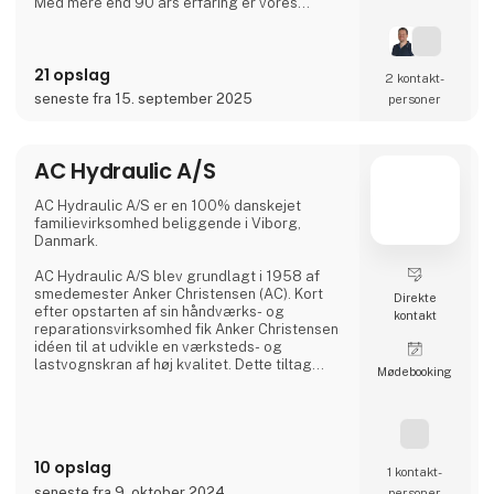
Med mere end 90 års erfaring er vores
innovative og kundetilpassede løsninger med
til at give dig flere fordele i én løsning.
21 opslag
2 kontakt­
seneste fra 15. september 2025
personer
AC Hydraulic A/S
AC Hydraulic A/S er en 100% danskejet
familievirksomhed beliggende i Viborg,
Danmark.
AC Hydraulic A/S blev grundlagt i 1958 af
smedemester Anker Christensen (AC). Kort
Direkte
efter opstarten af sin håndværks- og
kontakt
reparationsvirksomhed fik Anker Christensen
idéen til at udvikle en værksteds- og
lastvognskran af høj kvalitet. Dette tiltag
Møde­booking
skulle vise sig at blive grundlaget for en
egentlig produktion, og AC kraner blev
hurtigt et kvalitetsbegreb i Danmark.
Siden er der blevet udviklet et bredt
10 opslag
sortiment af løfteudstyr til autobranchen, og
1 kontakt­
produkterne afsættes i dag til hele verden. I
seneste fra 9. oktober 2024
personer