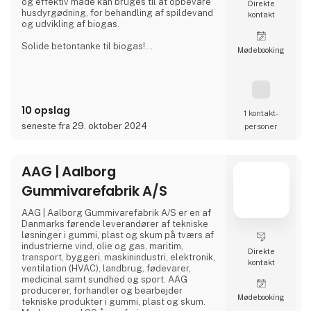
og effektiv måde kan bruges til at opbevare
Direkte
husdyrgødning, for behandling af spildevand
kontakt
og udvikling af biogas.
Solide betontanke til biogas!
Møde­booking
Vi er en af de førende inden for fremstilling,
levering og installation af tanke til
biogasanlæg. Biogastankene er fremstillet af
beton af høj kvalitet og monteres som
færdigstøbte betonelementer.
10 opslag
1 kontakt­
Investering i en AGRI-TANK® som gylletank
seneste fra 29. oktober 2024
personer
kan være en miljøinvestering i landbruget!
Står du over for at s
AAG | Aalborg
Gummivarefabrik A/S
AAG | Aalborg Gummivarefabrik A/S er en af
Danmarks førende leverandører af tekniske
løsninger i gummi, plast og skum på tværs af
industrierne vind, olie og gas, maritim,
Direkte
transport, byggeri, maskinindustri, elektronik,
kontakt
ventilation (HVAC), landbrug, fødevarer,
medicinal samt sundhed og sport. AAG
producerer, forhandler og bearbejder
Møde­booking
tekniske produkter i gummi, plast og skum.