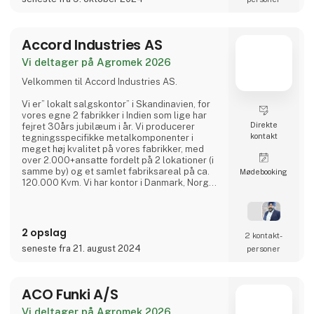
dag er AC Hydraulic A/S en international
virksomhed i AC Group
Accord Industries AS
Vi deltager på Agromek 2026
Velkommen til Accord Industries AS.
Vi er” lokalt salgskontor” i Skandinavien, for
vores egne 2 fabrikker i Indien som lige har
Direkte
fejret 30års jubilæum i år. Vi producerer
kontakt
tegningsspecifikke metalkomponenter i
meget høj kvalitet på vores fabrikker, med
over 2.000+ansatte fordelt på 2 lokationer (i
samme by) og et samlet fabriksareal på ca.
Møde­booking
120.000 Kvm. Vi har kontor i Danmark, Norge
og Sverige, hvor I kan kontakte vores
kompetente medarbejdere, som hver har
minimum 20 års erfaring fra branchen.
2 opslag
2 kontakt­
Vi har et meget kosteffektivt set-up uden
seneste fra 21. august 2024
personer
fordyrende mellemled, hvor vi bruger vores
ingeniører (23 af slagsen),
udviklingsafdelingen, kvalitetsaf
ACO Funki A/S
Vi deltager på Agromek 2026