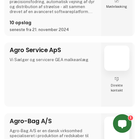
præcisionsfodring, automatisk vejning af dyr
og distribution af strøelse - alt sammen
Møde­booking
drevet af en avanceret softwareplatform.
Med præcisionsfodring som kerne spænder
vores teknologi over de traditionelle
10 opslag
ChainSys- og avancerede AirSys-systemer,
seneste fra 21. november 2024
der sikrer, at hvert dyr får den optimale
ernæring for dets sundhed og velfærd.
De er designet til at hjælp
Agro Service ApS
Vi Sælger og servicere GEA malkeanlæg
Direkte
kontakt
1
Agro-Bag A/S
Agro-Bag A/S er en dansk virksomhed
specialiseret i produktion af redskaber til