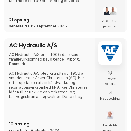
Med mere end 90 års erfaring er vores
innovative og kundetilpassede løsninger med
til at give dig flere fordele i én løsning.
21 opslag
2 kontakt­
seneste fra 15. september 2025
personer
AC Hydraulic A/S
AC Hydraulic A/S er en 100% danskejet
familievirksomhed beliggende i Viborg,
Danmark.
AC Hydraulic A/S blev grundlagt i 1958 af
smedemester Anker Christensen (AC). Kort
Direkte
efter opstarten af sin håndværks- og
kontakt
reparationsvirksomhed fik Anker Christensen
idéen til at udvikle en værksteds- og
lastvognskran af høj kvalitet. Dette tiltag
Møde­booking
skulle vise sig at blive grundlaget for en
egentlig produktion, og AC kraner blev
hurtigt et kvalitetsbegreb i Danmark.
Siden er der blevet udviklet et bredt
10 opslag
sortiment af løfteudstyr til autobranchen, og
1 kontakt­
produkterne afsættes i dag til hele verden. I
seneste fra 9. oktober 2024
personer