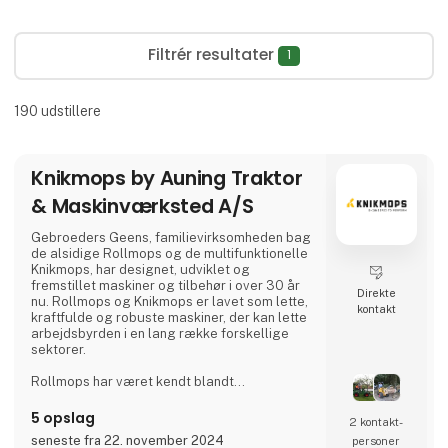
Filtrér resultater
1
190
udstillere
Knikmops by Auning Traktor
& Maskinværksted A/S
Gebroeders Geens, familievirksomheden bag
de alsidige Rollmops og de multifunktionelle
Knikmops, har designet, udviklet og
fremstillet maskiner og tilbehør i over 30 år
Direkte
nu. Rollmops og Knikmops er lavet som lette,
kontakt
kraftfulde og robuste maskiner, der kan lette
arbejdsbyrden i en lang række forskellige
sektorer.
Rollmops har været kendt blandt
vejarbejdere fra Belgien til Polen i over 30 år.
Denne lille, alsidige transportmaskine kan
5 opslag
2 kontakt­
bære forsyninger lige ved siden af ​​det sted,
seneste fra 22. november 2024
personer
hvor de er nødvendige. Uanset om du kører i