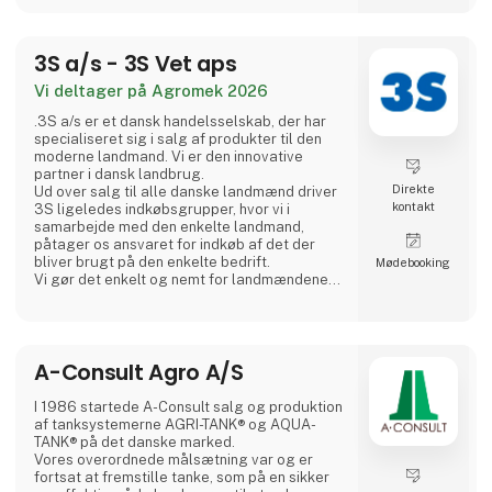
ustabilt terræn eller på nylagte
belægningssten, sørger dens lethed
kombineret med kraften for, at dette aldrig
3S a/s - 3S Vet aps
bliver e
Vi deltager på Agromek 2026
.3S a/s er et dansk handelsselskab, der har
specialiseret sig i salg af produkter til den
moderne landmand. Vi er den innovative
partner i dansk landbrug.
Direkte
Ud over salg til alle danske landmænd driver
kontakt
3S ligeledes indkøbsgrupper, hvor vi i
samarbejde med den enkelte landmand,
påtager os ansvaret for indkøb af det der
bliver brugt på den enkelte bedrift.
Møde­booking
Vi gør det enkelt og nemt for landmændene
samt de leverandører der leverer til
landbruget. Kom ind på vores stand og hør
mere om de mange muligheder.
3S ejer ligeledes veterinærselskabet 3S Vet
A-Consult Agro A/S
Aps.
I 1986 startede A-Consult salg og produktion
af tanksystemerne AGRI-TANK® og AQUA-
TANK® på det danske marked.
Vores overordnede målsætning var og er
fortsat at fremstille tanke, som på en sikker