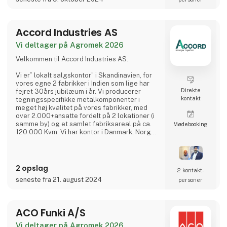
dag er AC Hydraulic A/S en international
virksomhed i AC Group
Accord Industries AS
Vi deltager på Agromek 2026
Velkommen til Accord Industries AS.
Vi er” lokalt salgskontor” i Skandinavien, for
vores egne 2 fabrikker i Indien som lige har
Direkte
fejret 30års jubilæum i år. Vi producerer
kontakt
tegningsspecifikke metalkomponenter i
meget høj kvalitet på vores fabrikker, med
over 2.000+ansatte fordelt på 2 lokationer (i
samme by) og et samlet fabriksareal på ca.
Møde­booking
120.000 Kvm. Vi har kontor i Danmark, Norge
og Sverige, hvor I kan kontakte vores
kompetente medarbejdere, som hver har
minimum 20 års erfaring fra branchen.
2 opslag
2 kontakt­
Vi har et meget kosteffektivt set-up uden
seneste fra 21. august 2024
personer
fordyrende mellemled, hvor vi bruger vores
ingeniører (23 af slagsen),
udviklingsafdelingen, kvalitetsaf
ACO Funki A/S
Vi deltager på Agromek 2026