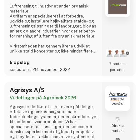
Luftrensning til husdyr et anden organisk
materiale.
Agrifarm er specialiseret i at forbedre,
udvikle og installere højkvalitets stalde- og
luftrensningsløsninger til landbruget, biogas
anlæg og andre industrier, hvor der er behov
for rensning af luften fra organisk materiale.
Virksomheden har gennem årene udviklet
unikke stald koncepter og ikke mindst flere
innovative miljøteknologier, der har høstet
flere anerkendende priser, såsom Agromek
5 opslag
7 kontakt­
priser i 2009, 2012 og 2014 og EU's miljøpris i
seneste fra 28. november 2022
personer
2012.
Virksomheden er officielt stiftet i 2013 men
med rødder tilbage til 2007 og er en af de
Agrisys A/S
førende innovatører, når det kommer til
energi- og m
Vi deltager på Agromek 2026
Agrisys er dedikeret til at levere pålidelige,
effektive og omkostningsoptimale
fodertildelingssystemer, der er skræddersyet
til moderne svineproduktion. Vi har
Direkte
specialiseret os i løsninger, der kombinerer
kontakt
dansk ekspertise med et globalt perspektiv,
og tilbyder en række innovative systemer til