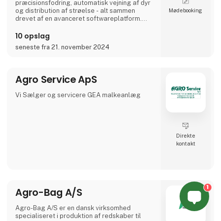
præcisionsfodring, automatisk vejning af dyr
og distribution af strøelse - alt sammen
Møde­booking
drevet af en avanceret softwareplatform.
Med præcisionsfodring som kerne spænder
vores teknologi over de traditionelle
10 opslag
ChainSys- og avancerede AirSys-systemer,
seneste fra 21. november 2024
der sikrer, at hvert dyr får den optimale
ernæring for dets sundhed og velfærd.
De er designet til at hjælp
Agro Service ApS
Vi Sælger og servicere GEA malkeanlæg
Direkte
kontakt
1
Agro-Bag A/S
Agro-Bag A/S er en dansk virksomhed
specialiseret i produktion af redskaber til