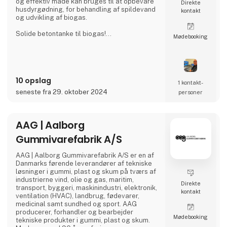
og effektiv måde kan bruges til at opbevare
Direkte
husdyrgødning, for behandling af spildevand
kontakt
og udvikling af biogas.
Solide betontanke til biogas!
Møde­booking
Vi er en af de førende inden for fremstilling,
levering og installation af tanke til
biogasanlæg. Biogastankene er fremstillet af
beton af høj kvalitet og monteres som
færdigstøbte betonelementer.
10 opslag
1 kontakt­
Investering i en AGRI-TANK® som gylletank
seneste fra 29. oktober 2024
personer
kan være en miljøinvestering i landbruget!
Står du over for at s
AAG | Aalborg
Gummivarefabrik A/S
AAG | Aalborg Gummivarefabrik A/S er en af
Danmarks førende leverandører af tekniske
løsninger i gummi, plast og skum på tværs af
industrierne vind, olie og gas, maritim,
Direkte
transport, byggeri, maskinindustri, elektronik,
kontakt
ventilation (HVAC), landbrug, fødevarer,
medicinal samt sundhed og sport. AAG
producerer, forhandler og bearbejder
Møde­booking
tekniske produkter i gummi, plast og skum.