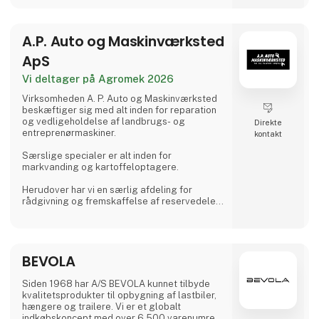
ustabilt terræn eller på nylagte
belægningssten, sørger dens lethed
kombineret med kraften for, at dette aldrig
A.P. Auto og Maskinværksted
bliver e
ApS
Vi deltager på Agromek 2026
Virksomheden A. P. Auto og Maskinværksted
beskæftiger sig med alt inden for reparation
og vedligeholdelse af landbrugs- og
Direkte
entreprenørmaskiner.
kontakt
Særslige specialer er alt inden for
markvanding og kartoffeloptagere.
Herudover har vi en særlig afdeling for
rådgivning og fremskaffelse af reservedele
og forbrugsvarer til brug i landbruget m.v.
Virksomheden driver også udlejning af
maskiner og har derudover også et
BEVOLA
autoværksted.
Siden 1968 har A/S BEVOLA kunnet tilbyde
kvalitetsprodukter til opbygning af lastbiler,
hængere og trailere. Vi er et globalt
indkøbskoncept med over 6.500 varenumre.