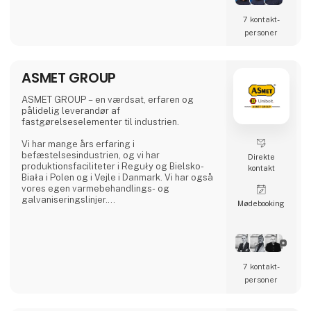
har Anker Bjerre A/S også maskiner og udstyr
til både skov- og landskabspleje samt til
7 kontakt­
have, park og vej.
personer
Du er velkommen til at kontakte os på 9612
1010 for yderligere information og et godt
tilbud.
ASMET GROUP
ASMET GROUP – en værdsat, erfaren og
pålidelig leverandør af
fastgørelseselementer til industrien.
Vi har mange års erfaring i
befæstelsesindustrien, og vi har
Direkte
produktionsfaciliteter i Reguły og Bielsko-
kontakt
Biała i Polen og i Vejle i Danmark. Vi har også
vores egen varmebehandlings- og
galvaniseringslinjer.
Møde­booking
Vores produktsortiment omfatter både
standard- og specialiserede produkter
dedikeret til maskin-, energi-, petrokemi-,
automobil-, offshore-, landbrugsmaskiner og
-udstyrssektorerne samt
7 kontakt­
stålkonstruktionsindustrien.
personer
Vi bruger de nyeste teknologier og udstyr af
højeste kvalitet. Vi fremstiller med brug af en