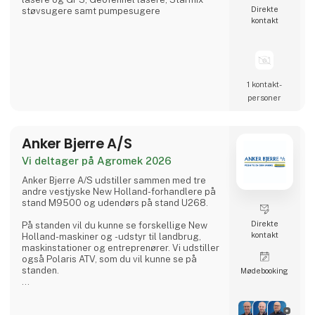
Direkte
støvsugere samt pumpesugere
kontakt
1 kontakt­
personer
Anker Bjerre A/S
Vi deltager på Agromek 2026
Anker Bjerre A/S udstiller sammen med tre
andre vestjyske New Holland-forhandlere på
stand M9500 og udendørs på stand U268.
Direkte
På standen vil du kunne se forskellige New
kontakt
Holland-maskiner og -udstyr til landbrug,
maskinstationer og entreprenører. Vi udstiller
også Polaris ATV, som du vil kunne se på
standen.
Møde­booking
Vi forhandler også et bredt udvalg af øvrige
markredskaber fra andre brands. Derudover