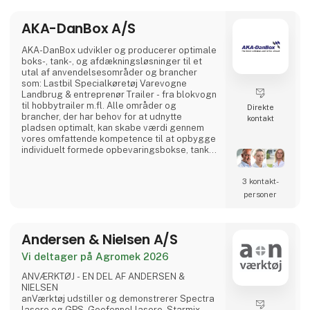
udviklingsafdelingen, kvalitetsaf
AKA-DanBox A/S
AKA-DanBox udvikler og producerer optimale
boks-, tank-, og afdækningsløsninger til et
utal af anvendelsesområder og brancher
som: Lastbil Specialkøretøj Varevogne
Landbrug & entreprenør Trailer - fra blokvogn
til hobbytrailer m.fl. Alle områder og
Direkte
brancher, der har behov for at udnytte
kontakt
pladsen optimalt, kan skabe værdi gennem
vores omfattende kompetence til at opbygge
individuelt formede opbevaringsbokse, tanke
til væsker, afdækning, m.m. Fra standard- til
skræddersyede løsninger Udover vores
3 kontakt­
produktion af standardprodukter har vi
specialiseret os i at udvikle og fremstille
personer
individuelt kundetilpassede løsninger til
vores kunder. Herved kan v
Andersen & Nielsen A/S
Vi deltager på Agromek 2026
ANVÆRKTØJ - EN DEL AF ANDERSEN &
NIELSEN
anVærktøj udstiller og demonstrerer Spectra
lasere og GPS, Geofennel lasere, Starmix