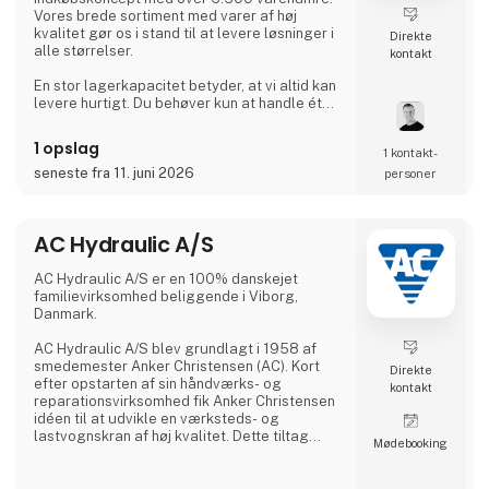
Vores brede sortiment med varer af høj
kvalitet gør os i stand til at levere løsninger i
Direkte
alle størrelser.
kontakt
En stor lagerkapacitet betyder, at vi altid kan
levere hurtigt. Du behøver kun at handle ét
sted.
1 opslag
1 kontakt­
Hos BEVOLA ved vi, hvor vigtigt det er, at
udstyret er i orden - og matcher behovet. Vi
seneste fra 11. juni 2026
personer
har udviklet BevoBox™ værktøjskasser til
bl.a. lastbiler, der kan tilpasses ned til
mindste detalje. BevoBox™ fremstilles i
AC Hydraulic A/S
materialer, der matcher kunders behov i
forhold til vægt, is
AC Hydraulic A/S er en 100% danskejet
familievirksomhed beliggende i Viborg,
Danmark.
AC Hydraulic A/S blev grundlagt i 1958 af
smedemester Anker Christensen (AC). Kort
Direkte
efter opstarten af sin håndværks- og
kontakt
reparationsvirksomhed fik Anker Christensen
idéen til at udvikle en værksteds- og
lastvognskran af høj kvalitet. Dette tiltag
Møde­booking
skulle vise sig at blive grundlaget for en
egentlig produktion, og AC kraner blev
hurtigt et kvalitetsbegreb i Danmark.