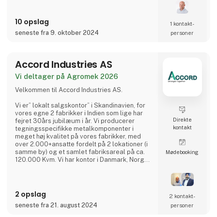
Siden er der blevet udviklet et bredt
10 opslag
sortiment af løfteudstyr til autobranchen, og
1 kontakt­
produkterne afsættes i dag til hele verden. I
seneste fra 9. oktober 2024
personer
dag er AC Hydraulic A/S en international
virksomhed i AC Group
Accord Industries AS
Vi deltager på Agromek 2026
Velkommen til Accord Industries AS.
Vi er” lokalt salgskontor” i Skandinavien, for
vores egne 2 fabrikker i Indien som lige har
Direkte
fejret 30års jubilæum i år. Vi producerer
kontakt
tegningsspecifikke metalkomponenter i
meget høj kvalitet på vores fabrikker, med
over 2.000+ansatte fordelt på 2 lokationer (i
samme by) og et samlet fabriksareal på ca.
Møde­booking
120.000 Kvm. Vi har kontor i Danmark, Norge
og Sverige, hvor I kan kontakte vores
kompetente medarbejdere, som hver har
minimum 20 års erfaring fra branchen.
2 opslag
2 kontakt­
Vi har et meget kosteffektivt set-up uden
seneste fra 21. august 2024
personer
fordyrende mellemled, hvor vi bruger vores
ingeniører (23 af slagsen),