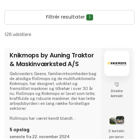
Filtrér resultater
1
126
udstillere
Knikmops by Auning Traktor
& Maskinværksted A/S
Gebroeders Geens, familievirksomheden bag
de alsidige Rollmops og de multifunktionelle
Knikmops, har designet, udviklet og
fremstillet maskiner og tilbehør i over 30 år
Direkte
nu. Rollmops og Knikmops er lavet som lette,
kontakt
kraftfulde og robuste maskiner, der kan lette
arbejdsbyrden i en lang række forskellige
sektorer.
Rollmops har været kendt blandt
vejarbejdere fra Belgien til Polen i over 30 år.
Denne lille, alsidige transportmaskine kan
5 opslag
2 kontakt­
bære forsyninger lige ved siden af ​​det sted,
seneste fra 22. november 2024
personer
hvor de er nødvendige. Uanset om du kører i