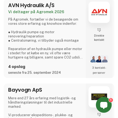
AVN Hydraulik A/S
high-end maskinpark og t
Vi deltager på Agromek 2026
På Agromek, fortæller vi de besøgende om
vores store erfaring og knowhow indenfor:
● Hydraulik pumpe og motor
Direkte
renovering/reparation
kontakt
● Centralsmøring, vi tilbyder også montage
Reparation af en hydraulik pumpe eller motor
i stedet for at købe en ny, vil ofte være
hurtigere og billigere, samt spare CO2 udslip.
Centralsmøring sikrer dig at din maskine
4 opslag
3 kontakt­
bliver smurt med rette mængde, på rette sted
seneste fra 25. september 2024
personer
og i rette tid. Dette sikre drift og levetid af dit
udstyr.
Bayvogn ApS
AVN Hydraulik A/S
+45 70 20 04 11 | avn.hydraulik@avn.dk | we
Mere end 27 års erfaring med logistik- og
know how
1
håndteringsløsninger til det industrielle
marked.
Masytec A/S
+45 43 45 88 66 | info@masytec.dk | Rette
Vi producerer ekspeditions-, plukke- og
mængde - Rette sted - Rette tid