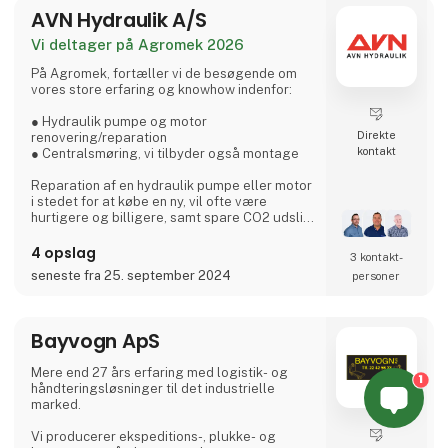
AVN Hydraulik A/S
high-end maskinpark og t
Vi deltager på Agromek 2026
På Agromek, fortæller vi de besøgende om
vores store erfaring og knowhow indenfor:
● Hydraulik pumpe og motor
Direkte
renovering/reparation
kontakt
● Centralsmøring, vi tilbyder også montage
Reparation af en hydraulik pumpe eller motor
i stedet for at købe en ny, vil ofte være
hurtigere og billigere, samt spare CO2 udslip.
Centralsmøring sikrer dig at din maskine
4 opslag
3 kontakt­
bliver smurt med rette mængde, på rette sted
seneste fra 25. september 2024
personer
og i rette tid. Dette sikre drift og levetid af dit
udstyr.
Bayvogn ApS
AVN Hydraulik A/S
+45 70 20 04 11 | avn.hydraulik@avn.dk | we
Mere end 27 års erfaring med logistik- og
know how
1
håndteringsløsninger til det industrielle
marked.
Masytec A/S
+45 43 45 88 66 | info@masytec.dk | Rette
Vi producerer ekspeditions-, plukke- og
mængde - Rette sted - Rette tid