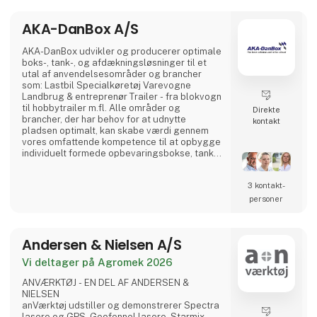
udviklingsafdelingen, kvalitetsaf
AKA-DanBox A/S
AKA-DanBox udvikler og producerer optimale
boks-, tank-, og afdækningsløsninger til et
utal af anvendelsesområder og brancher
som: Lastbil Specialkøretøj Varevogne
Landbrug & entreprenør Trailer - fra blokvogn
til hobbytrailer m.fl. Alle områder og
Direkte
brancher, der har behov for at udnytte
kontakt
pladsen optimalt, kan skabe værdi gennem
vores omfattende kompetence til at opbygge
individuelt formede opbevaringsbokse, tanke
til væsker, afdækning, m.m. Fra standard- til
skræddersyede løsninger Udover vores
3 kontakt­
produktion af standardprodukter har vi
specialiseret os i at udvikle og fremstille
personer
individuelt kundetilpassede løsninger til
vores kunder. Herved kan v
Andersen & Nielsen A/S
Vi deltager på Agromek 2026
ANVÆRKTØJ - EN DEL AF ANDERSEN &
NIELSEN
anVærktøj udstiller og demonstrerer Spectra
lasere og GPS, Geofennel lasere, Starmix