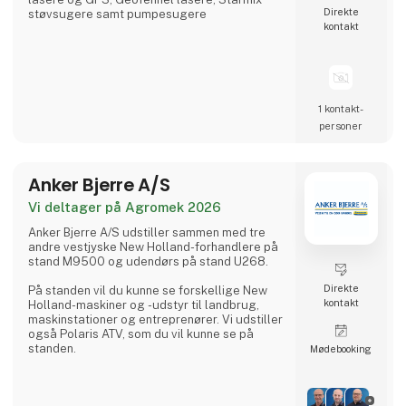
Direkte
støvsugere samt pumpesugere
kontakt
1 kontakt­
personer
Anker Bjerre A/S
Vi deltager på Agromek 2026
Anker Bjerre A/S udstiller sammen med tre
andre vestjyske New Holland-forhandlere på
stand M9500 og udendørs på stand U268.
Direkte
På standen vil du kunne se forskellige New
kontakt
Holland-maskiner og -udstyr til landbrug,
maskinstationer og entreprenører. Vi udstiller
også Polaris ATV, som du vil kunne se på
standen.
Møde­booking
Vi forhandler også et bredt udvalg af øvrige
markredskaber fra andre brands. Derudover