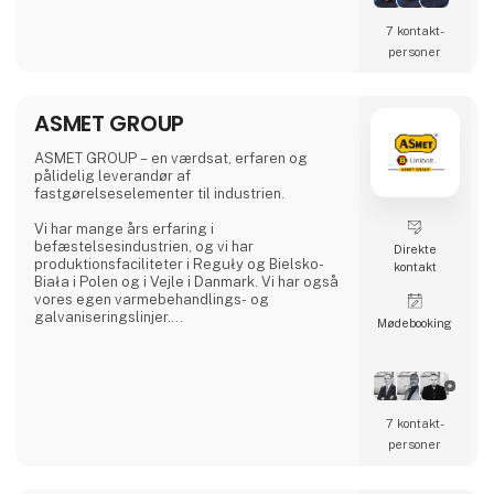
har Anker Bjerre A/S også maskiner og udstyr
til både skov- og landskabspleje samt til
7 kontakt­
have, park og vej.
personer
Du er velkommen til at kontakte os på 9612
1010 for yderligere information og et godt
tilbud.
ASMET GROUP
ASMET GROUP – en værdsat, erfaren og
pålidelig leverandør af
fastgørelseselementer til industrien.
Vi har mange års erfaring i
befæstelsesindustrien, og vi har
Direkte
produktionsfaciliteter i Reguły og Bielsko-
kontakt
Biała i Polen og i Vejle i Danmark. Vi har også
vores egen varmebehandlings- og
galvaniseringslinjer.
Møde­booking
Vores produktsortiment omfatter både
standard- og specialiserede produkter
dedikeret til maskin-, energi-, petrokemi-,
automobil-, offshore-, landbrugsmaskiner og
-udstyrssektorerne samt
7 kontakt­
stålkonstruktionsindustrien.
personer
Vi bruger de nyeste teknologier og udstyr af
højeste kvalitet. Vi fremstiller med brug af en