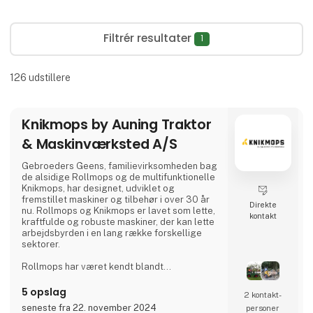
Filtrér resultater
1
126
udstillere
Knikmops by Auning Traktor
& Maskinværksted A/S
Gebroeders Geens, familievirksomheden bag
de alsidige Rollmops og de multifunktionelle
Knikmops, har designet, udviklet og
fremstillet maskiner og tilbehør i over 30 år
Direkte
nu. Rollmops og Knikmops er lavet som lette,
kontakt
kraftfulde og robuste maskiner, der kan lette
arbejdsbyrden i en lang række forskellige
sektorer.
Rollmops har været kendt blandt
vejarbejdere fra Belgien til Polen i over 30 år.
Denne lille, alsidige transportmaskine kan
5 opslag
2 kontakt­
bære forsyninger lige ved siden af ​​det sted,
seneste fra 22. november 2024
personer
hvor de er nødvendige. Uanset om du kører i