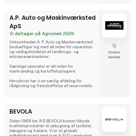
ustabilt terræn eller på nylagte
belægningssten, sørger dens lethed
kombineret med kraften for, at dette aldrig
A.P. Auto og Maskinværksted
bliver e
ApS
Vi deltager på Agromek 2026
Virksomheden A. P. Auto og Maskinværksted
beskæftiger sig med alt inden for reparation
og vedligeholdelse af landbrugs- og
Direkte
entreprenørmaskiner.
kontakt
Særslige specialer er alt inden for
markvanding og kartoffeloptagere.
Herudover har vi en særlig afdeling for
rådgivning og fremskaffelse af reservedele
og forbrugsvarer til brug i landbruget m.v.
Virksomheden driver også udlejning af
maskiner og har derudover også et
BEVOLA
autoværksted.
Siden 1968 har A/S BEVOLA kunnet tilbyde
kvalitetsprodukter til opbygning af lastbiler,
hængere og trailere. Vi er et globalt
indkøbskoncept med over 6.500 varenumre.