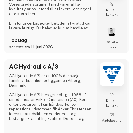
Vores brede sortiment med varer af høj
kvalitet gør os i stand til at levere løsninger i
Direkte
alle størrelser.
kontakt
En stor lagerkapacitet betyder, at vi altid kan
levere hurtigt. Du behøver kun at handle ét
sted.
1 opslag
1 kontakt­
Hos BEVOLA ved vi, hvor vigtigt det er, at
udstyret er i orden - og matcher behovet. Vi
seneste fra 11. juni 2026
personer
har udviklet BevoBox™ værktøjskasser til
bl.a. lastbiler, der kan tilpasses ned til
mindste detalje. BevoBox™ fremstilles i
AC Hydraulic A/S
materialer, der matcher kunders behov i
forhold til vægt, is
AC Hydraulic A/S er en 100% danskejet
familievirksomhed beliggende i Viborg,
Danmark.
AC Hydraulic A/S blev grundlagt i 1958 af
smedemester Anker Christensen (AC). Kort
Direkte
efter opstarten af sin håndværks- og
kontakt
reparationsvirksomhed fik Anker Christensen
idéen til at udvikle en værksteds- og
lastvognskran af høj kvalitet. Dette tiltag
Møde­booking
skulle vise sig at blive grundlaget for en
egentlig produktion, og AC kraner blev
hurtigt et kvalitetsbegreb i Danmark.