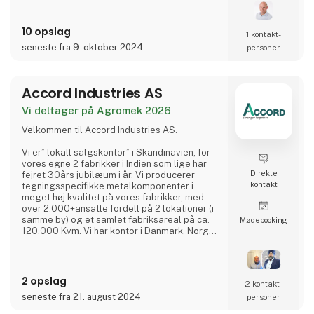
Siden er der blevet udviklet et bredt
10 opslag
sortiment af løfteudstyr til autobranchen, og
1 kontakt­
produkterne afsættes i dag til hele verden. I
seneste fra 9. oktober 2024
personer
dag er AC Hydraulic A/S en international
virksomhed i AC Group
Accord Industries AS
Vi deltager på Agromek 2026
Velkommen til Accord Industries AS.
Vi er” lokalt salgskontor” i Skandinavien, for
vores egne 2 fabrikker i Indien som lige har
Direkte
fejret 30års jubilæum i år. Vi producerer
kontakt
tegningsspecifikke metalkomponenter i
meget høj kvalitet på vores fabrikker, med
over 2.000+ansatte fordelt på 2 lokationer (i
samme by) og et samlet fabriksareal på ca.
Møde­booking
120.000 Kvm. Vi har kontor i Danmark, Norge
og Sverige, hvor I kan kontakte vores
kompetente medarbejdere, som hver har
minimum 20 års erfaring fra branchen.
2 opslag
2 kontakt­
Vi har et meget kosteffektivt set-up uden
seneste fra 21. august 2024
personer
fordyrende mellemled, hvor vi bruger vores
ingeniører (23 af slagsen),