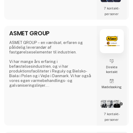
har Anker Bjerre A/S også maskiner og udstyr
til både skov- og landskabspleje samt til
7 kontakt­
have, park og vej.
personer
Du er velkommen til at kontakte os på 9612
1010 for yderligere information og et godt
tilbud.
ASMET GROUP
ASMET GROUP – en værdsat, erfaren og
pålidelig leverandør af
fastgørelseselementer til industrien.
Vi har mange års erfaring i
befæstelsesindustrien, og vi har
Direkte
produktionsfaciliteter i Reguły og Bielsko-
kontakt
Biała i Polen og i Vejle i Danmark. Vi har også
vores egen varmebehandlings- og
galvaniseringslinjer.
Møde­booking
Vores produktsortiment omfatter både
standard- og specialiserede produkter
dedikeret til maskin-, energi-, petrokemi-,
automobil-, offshore-, landbrugsmaskiner og
-udstyrssektorerne samt
7 kontakt­
stålkonstruktionsindustrien.
personer
Vi bruger de nyeste teknologier og udstyr af
højeste kvalitet. Vi fremstiller med brug af en