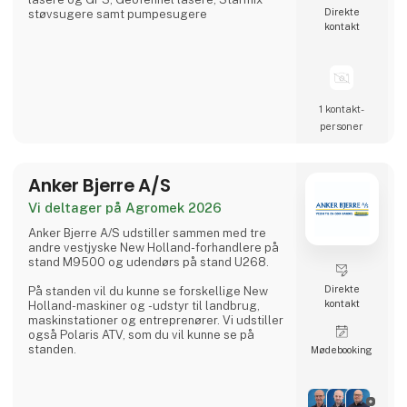
Direkte
støvsugere samt pumpesugere
kontakt
1 kontakt­
personer
Anker Bjerre A/S
Vi deltager på Agromek 2026
Anker Bjerre A/S udstiller sammen med tre
andre vestjyske New Holland-forhandlere på
stand M9500 og udendørs på stand U268.
Direkte
På standen vil du kunne se forskellige New
kontakt
Holland-maskiner og -udstyr til landbrug,
maskinstationer og entreprenører. Vi udstiller
også Polaris ATV, som du vil kunne se på
standen.
Møde­booking
Vi forhandler også et bredt udvalg af øvrige
markredskaber fra andre brands. Derudover