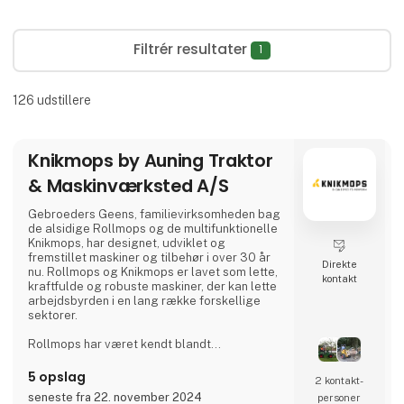
Filtrér resultater
1
126
udstillere
Knikmops by Auning Traktor
& Maskinværksted A/S
Gebroeders Geens, familievirksomheden bag
de alsidige Rollmops og de multifunktionelle
Knikmops, har designet, udviklet og
fremstillet maskiner og tilbehør i over 30 år
Direkte
nu. Rollmops og Knikmops er lavet som lette,
kontakt
kraftfulde og robuste maskiner, der kan lette
arbejdsbyrden i en lang række forskellige
sektorer.
Rollmops har været kendt blandt
vejarbejdere fra Belgien til Polen i over 30 år.
Denne lille, alsidige transportmaskine kan
5 opslag
2 kontakt­
bære forsyninger lige ved siden af ​​det sted,
seneste fra 22. november 2024
personer
hvor de er nødvendige. Uanset om du kører i