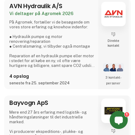
AVN Hydraulik A/S
high-end maskinpark og t
Vi deltager på Agromek 2026
På Agromek, fortæller vi de besøgende om
vores store erfaring og knowhow indenfor:
● Hydraulik pumpe og motor
Direkte
renovering/reparation
kontakt
● Centralsmøring, vi tilbyder også montage
Reparation af en hydraulik pumpe eller motor
i stedet for at købe en ny, vil ofte være
hurtigere og billigere, samt spare CO2 udslip.
Centralsmøring sikrer dig at din maskine
4 opslag
3 kontakt­
bliver smurt med rette mængde, på rette sted
seneste fra 25. september 2024
personer
og i rette tid. Dette sikre drift og levetid af dit
udstyr.
Bayvogn ApS
AVN Hydraulik A/S
+45 70 20 04 11 | avn.hydraulik@avn.dk | we
Mere end 27 års erfaring med logistik- og
know how
1
håndteringsløsninger til det industrielle
marked.
Masytec A/S
+45 43 45 88 66 | info@masytec.dk | Rette
Vi producerer ekspeditions-, plukke- og
mængde - Rette sted - Rette tid