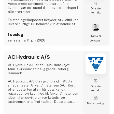
Vores brede sortiment med varer af høj
kvalitet gør os i stand til at levere løsninger i
Direkte
alle størrelser.
kontakt
En stor lagerkapacitet betyder, at vi altid kan
levere hurtigt. Du behøver kun at handle ét
sted.
1 opslag
1 kontakt­
Hos BEVOLA ved vi, hvor vigtigt det er, at
udstyret er i orden - og matcher behovet. Vi
seneste fra 11. juni 2026
personer
har udviklet BevoBox™ værktøjskasser til
bl.a. lastbiler, der kan tilpasses ned til
mindste detalje. BevoBox™ fremstilles i
AC Hydraulic A/S
materialer, der matcher kunders behov i
forhold til vægt, is
AC Hydraulic A/S er en 100% danskejet
familievirksomhed beliggende i Viborg,
Danmark.
AC Hydraulic A/S blev grundlagt i 1958 af
smedemester Anker Christensen (AC). Kort
Direkte
efter opstarten af sin håndværks- og
kontakt
reparationsvirksomhed fik Anker Christensen
idéen til at udvikle en værksteds- og
lastvognskran af høj kvalitet. Dette tiltag
Møde­booking
skulle vise sig at blive grundlaget for en
egentlig produktion, og AC kraner blev
hurtigt et kvalitetsbegreb i Danmark.