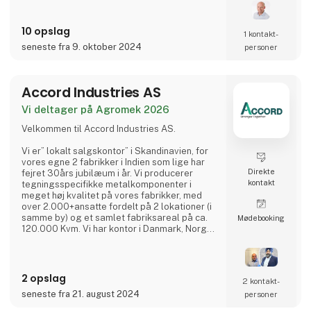
Siden er der blevet udviklet et bredt
10 opslag
sortiment af løfteudstyr til autobranchen, og
1 kontakt­
produkterne afsættes i dag til hele verden. I
seneste fra 9. oktober 2024
personer
dag er AC Hydraulic A/S en international
virksomhed i AC Group
Accord Industries AS
Vi deltager på Agromek 2026
Velkommen til Accord Industries AS.
Vi er” lokalt salgskontor” i Skandinavien, for
vores egne 2 fabrikker i Indien som lige har
Direkte
fejret 30års jubilæum i år. Vi producerer
kontakt
tegningsspecifikke metalkomponenter i
meget høj kvalitet på vores fabrikker, med
over 2.000+ansatte fordelt på 2 lokationer (i
samme by) og et samlet fabriksareal på ca.
Møde­booking
120.000 Kvm. Vi har kontor i Danmark, Norge
og Sverige, hvor I kan kontakte vores
kompetente medarbejdere, som hver har
minimum 20 års erfaring fra branchen.
2 opslag
2 kontakt­
Vi har et meget kosteffektivt set-up uden
seneste fra 21. august 2024
personer
fordyrende mellemled, hvor vi bruger vores
ingeniører (23 af slagsen),