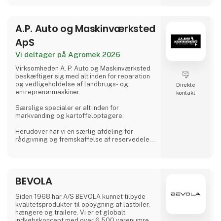
ustabilt terræn eller på nylagte
belægningssten, sørger dens lethed
kombineret med kraften for, at dette aldrig
A.P. Auto og Maskinværksted
bliver e
ApS
Vi deltager på Agromek 2026
Virksomheden A. P. Auto og Maskinværksted
beskæftiger sig med alt inden for reparation
og vedligeholdelse af landbrugs- og
Direkte
entreprenørmaskiner.
kontakt
Særslige specialer er alt inden for
markvanding og kartoffeloptagere.
Herudover har vi en særlig afdeling for
rådgivning og fremskaffelse af reservedele
og forbrugsvarer til brug i landbruget m.v.
Virksomheden driver også udlejning af
maskiner og har derudover også et
BEVOLA
autoværksted.
Siden 1968 har A/S BEVOLA kunnet tilbyde
kvalitetsprodukter til opbygning af lastbiler,
hængere og trailere. Vi er et globalt
indkøbskoncept med over 6.500 varenumre.