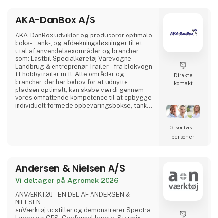
udviklingsafdelingen, kvalitetsaf
AKA-DanBox A/S
AKA-DanBox udvikler og producerer optimale
boks-, tank-, og afdækningsløsninger til et
utal af anvendelsesområder og brancher
som: Lastbil Specialkøretøj Varevogne
Landbrug & entreprenør Trailer - fra blokvogn
til hobbytrailer m.fl. Alle områder og
Direkte
brancher, der har behov for at udnytte
kontakt
pladsen optimalt, kan skabe værdi gennem
vores omfattende kompetence til at opbygge
individuelt formede opbevaringsbokse, tanke
til væsker, afdækning, m.m. Fra standard- til
skræddersyede løsninger Udover vores
3 kontakt­
produktion af standardprodukter har vi
specialiseret os i at udvikle og fremstille
personer
individuelt kundetilpassede løsninger til
vores kunder. Herved kan v
Andersen & Nielsen A/S
Vi deltager på Agromek 2026
ANVÆRKTØJ - EN DEL AF ANDERSEN &
NIELSEN
anVærktøj udstiller og demonstrerer Spectra
lasere og GPS, Geofennel lasere, Starmix