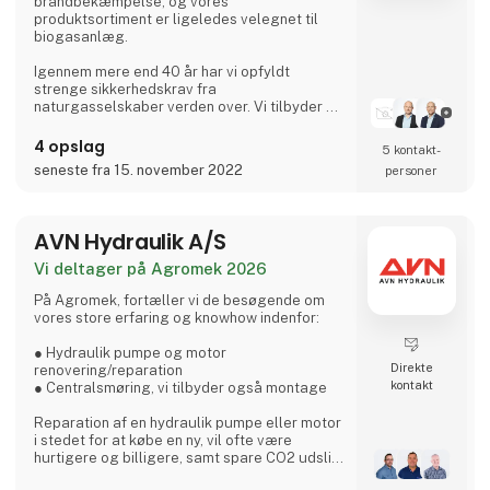
brandbekæmpelse, og vores
produktsortiment er ligeledes velegnet til
biogasanlæg.
Igennem mere end 40 år har vi opfyldt
strenge sikkerhedskrav fra
naturgasselskaber verden over. Vi tilbyder et
bredt sortiment af ventiler og tilbehør, og
vores gasventiler er kvalitetssikret af
4 opslag
5 kontakt­
ledende, internationale testinstitutter.
seneste fra 15. november 2022
personer
Derudover har vi leveret produkter til utallige
spildevandsprojekter, og vi er en anerkendt
leverandør af holdbare produkter, som
resulterer i omkostningseffektive løsninger
AVN Hydraulik A/S
for vores samarbejdspart
Vi deltager på Agromek 2026
På Agromek, fortæller vi de besøgende om
vores store erfaring og knowhow indenfor:
● Hydraulik pumpe og motor
Direkte
renovering/reparation
kontakt
● Centralsmøring, vi tilbyder også montage
Reparation af en hydraulik pumpe eller motor
i stedet for at købe en ny, vil ofte være
hurtigere og billigere, samt spare CO2 udslip.