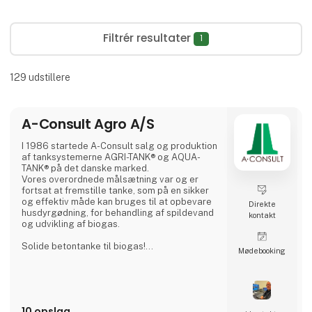
Filtrér resultater
1
129
udstillere
A-Consult Agro A/S
I 1986 startede A-Consult salg og produktion
af tanksystemerne AGRI-TANK® og AQUA-
TANK® på det danske marked.
Vores overordnede målsætning var og er
fortsat at fremstille tanke, som på en sikker
og effektiv måde kan bruges til at opbevare
Direkte
husdyrgødning, for behandling af spildevand
kontakt
og udvikling af biogas.
Solide betontanke til biogas!
Møde­booking
Vi er en af de førende inden for fremstilling,
levering og installation af tanke til
biogasanlæg. Biogastankene er fremstillet af
beton af høj kvalitet og monteres som
færdigstøbte betonelementer.
10 opslag