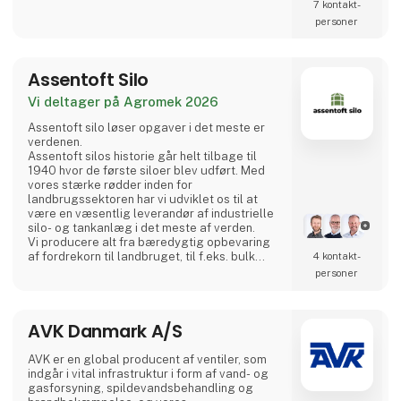
-udstyrssektorerne samt
7 kontakt­
stålkonstruktionsindustrien.
personer
Vi bruger de nyeste teknologier og udstyr af
højeste kvalitet. Vi fremstiller med brug af en
Assentoft Silo
high-end maskinpark og t
Vi deltager på Agromek 2026
Assentoft silo løser opgaver i det meste er
verdenen.
Assentoft silos historie går helt tilbage til
1940 hvor de første siloer blev udført. Med
vores stærke rødder inden for
landbrugssektoren har vi udviklet os til at
være en væsentlig leverandør af industrielle
silo- og tankanlæg i det meste af verden.
Vi producere alt fra bæredygtig opbevaring
af fordrekorn til landbruget, til f.eks. bulk
4 kontakt­
siloanlæg til lakseindustrien, cement- og
personer
kalkindustrien og opbevaring af fødevarer,
ligesom vi er en meget aktiv partner inden for
biogas, hvor vi opføre reaktortanke på op til
AVK Danmark A/S
10.000 m3.
Kompetencerne hos Assentoft silo spænder
AVK er en global producent af ventiler, som
bredt og er først og
indgår i vital infrastruktur i form af vand- og
gasforsyning, spildevandsbehandling og