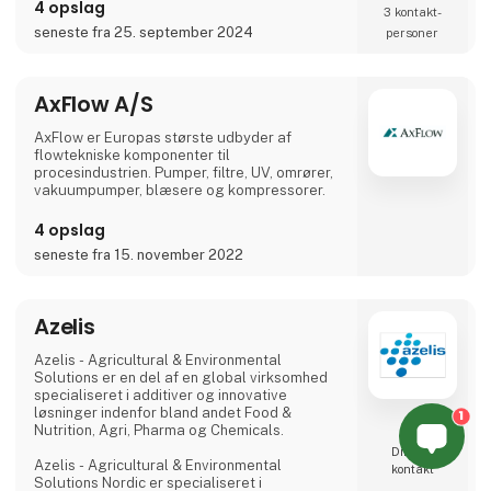
Centralsmøring sikrer dig at din maskine
4 opslag
3 kontakt­
bliver smurt med rette mængde, på rette sted
seneste fra 25. september 2024
personer
og i rette tid. Dette sikre drift og levetid af dit
udstyr.
AxFlow A/S
AVN Hydraulik A/S
+45 70 20 04 11 | avn.hydraulik@avn.dk | we
AxFlow er Europas største udbyder af
know how
flowtekniske komponenter til
procesindustrien. Pumper, filtre, UV, omrører,
Masytec A/S
vakuumpumper, blæsere og kompressorer.
+45 43 45 88 66 | info@masytec.dk | Rette
mængde - Rette sted - Rette tid
4 opslag
seneste fra 15. november 2022
Vi
Azelis
Azelis - Agricultural & Environmental
Solutions er en del af en global virksomhed
specialiseret i additiver og innovative
løsninger indenfor bland andet Food &
1
Nutrition, Agri, Pharma og Chemicals.
Direkte
Azelis - Agricultural & Environmental
kontakt
Solutions Nordic er specialiseret i