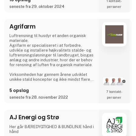
1 kontakt­
Investering i en AGRI-TANK® som gylletank
seneste fra 29. oktober 2024
personer
kan være en miljøinvestering i landbruget!
Står du over for at s
Agrifarm
Luftrensning til husdyr et anden organisk
materiale.
Agrifarm er specialiseret i at forbedre,
udvikle og installere højkvalitets stalde- og
luftrensningsløsninger til landbruget, biogas
anlæg og andre industrier, hvor der er behov
for rensning af luften fra organisk materiale.
Virksomheden har gennem årene udviklet
unikke stald koncepter og ikke mindst flere
innovative miljøteknologier, der har høstet
flere anerkendende priser, såsom Agromek
5 opslag
7 kontakt­
priser i 2009, 2012 og 2014 og EU's miljøpris i
seneste fra 28. november 2022
personer
2012.
Virksomheden er officielt stiftet i 2013 men
med rødder tilbage til 2007 og er en af de
AJ Energi og Strø
førende innovatører, når det kommer til
energi- og m
Her går BÆREDYGTIGHED & BUNDLINJE hånd i
hånd