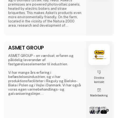
agro biomass (straw, hay, reed). Asket’s
premisses are powered photovoltaic panels,
heated by electric boilers and straw
briquettes. This makes Asket’s products even
more environmentally friendly. On the farm,
located in the vicinity of the Natura 2000
area, research and development of
Biomasser and Tomasser technologies are
carried out, new raw materials tested and
crops grown. Asket delivers solutions to 30
countries around the world.
ASMET GROUP
Biomasser® stationary and mobile straw
ASMET GROUP – en værdsat, erfaren og
briquetting lines
pålidelig leverandør af
Biomasser® are stationary and mobile
fastgørelseselementer til industrien.
electrically dr
Vi har mange års erfaring i
befæstelsesindustrien, og vi har
Direkte
produktionsfaciliteter i Reguły og Bielsko-
kontakt
Biała i Polen og i Vejle i Danmark. Vi har også
vores egen varmebehandlings- og
galvaniseringslinjer.
Møde­booking
Vores produktsortiment omfatter både
standard- og specialiserede produkter
dedikeret til maskin-, energi-, petrokemi-,
automobil-, offshore-, landbrugsmaskiner og