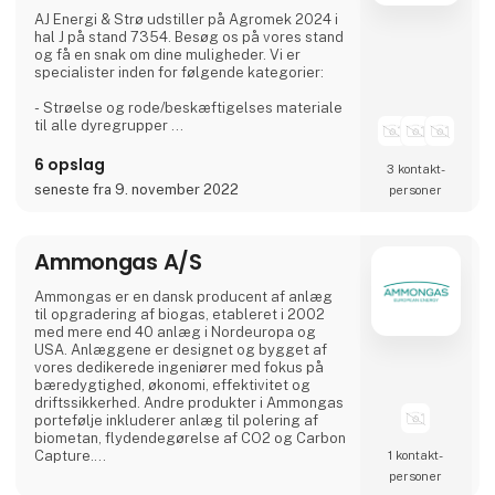
AJ Energi & Strø udstiller på Agromek 2024 i
hal J på stand 7354. Besøg os på vores stand
og få en snak om dine muligheder. Vi er
specialister inden for følgende kategorier:
- Strøelse og rode/beskæftigelses materiale
til alle dyregrupper
- Udtørringsprodukter til stibunden
- Strøelse til transport
6 opslag
3 kontakt­
- Problemløsere til klimastald og slagtesvin
seneste fra 9. november 2022
personer
Velkommen indenfor til en uforpligtende snak.
Ammongas A/S
Ammongas er en dansk producent af anlæg
til opgradering af biogas, etableret i 2002
med mere end 40 anlæg i Nordeuropa og
USA. Anlæggene er designet og bygget af
vores dedikerede ingeniører med fokus på
bæredygtighed, økonomi, effektivitet og
driftssikkerhed. Andre produkter i Ammongas
portefølje inkluderer anlæg til polering af
biometan, flydendegørelse af CO2 og Carbon
Capture.
1 kontakt­
Ammongas A/S anvender det velkendte
personer
absorber stripper system med aminer til