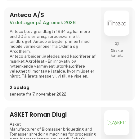
opgradering af biogas og til Carbon Capture.
Ved at udskille CO2'en opgraderes
Anteco A/S
biogassen til biometan. Vores
absorptionsproces er så effektiv, at
Vi deltager på Agromek 2026
metanslip til atmosfæren er mindre end 0,09
Anteco blev grundlagt i 1994 og har mere
end 30 års erfaring i procesvarme til
landbruget. Anteco arbejder primært med
mobile varmekanoner fra Oklima og
Direkte
Arcotherm.
kontakt
Anteco arbejder ligeledes med kaloriferer af
mærket AgroHeat - En innovativ og
nytænkende varmeventilator/kalorifere
velegnet til montage i stalde, hvor miljøet er
hårdt. På årets messe vil vi tillige vise en
cirkulationsventilator med befugtning -
Eliturbo Misty. Alle vores produkter
2 opslag
forhandles gennem et landsdækkende
seneste fra 7. november 2022
forhandlernet.
ASKET Roman Dlugi
Asket
Manufacturer of Biomasser briquetting and
Tomasser shredding machines for processing