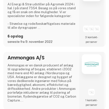
AJ Energi & Strø udstiller på Agromek 2024 i
hal J på stand 7354. Besøg os på vores stand
og få en snak om dine muligheder. Vi er
specialister inden for følgende kategorier:
- Strøelse og rode/beskæftigelses materiale
til alle dyregrupper
- Udtørringsprodukter til stibunden
- Strøelse til transport
6 opslag
3 kontakt­
- Problemløsere til klimastald og slagtesvin
seneste fra 9. november 2022
personer
Velkommen indenfor til en uforpligtende snak.
Ammongas A/S
Ammongas er en dansk producent af anlæg
til opgradering af biogas, etableret i 2002
med mere end 40 anlæg i Nordeuropa og
USA. Anlæggene er designet og bygget af
vores dedikerede ingeniører med fokus på
bæredygtighed, økonomi, effektivitet og
driftssikkerhed. Andre produkter i Ammongas
portefølje inkluderer anlæg til polering af
biometan, flydendegørelse af CO2 og Carbon
Capture.
1 kontakt­
Ammongas A/S anvender det velkendte
personer
absorber stripper system med aminer til