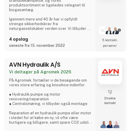
brandbekæmpelse, og vores
produktsortiment er ligeledes velegnet til
biogasanlæg.
Igennem mere end 40 år har vi opfyldt
strenge sikkerhedskrav fra
naturgasselskaber verden over. Vi tilbyder et
bredt sortiment af ventiler og tilbehør, og
vores gasventiler er kvalitetssikret af
4 opslag
5 kontakt­
ledende, internationale testinstitutter.
seneste fra 15. november 2022
personer
Derudover har vi leveret produkter til utallige
spildevandsprojekter, og vi er en anerkendt
leverandør af holdbare produkter, som
resulterer i omkostningseffektive løsninger
AVN Hydraulik A/S
for vores samarbejdspart
Vi deltager på Agromek 2026
På Agromek, fortæller vi de besøgende om
vores store erfaring og knowhow indenfor:
● Hydraulik pumpe og motor
Direkte
renovering/reparation
kontakt
● Centralsmøring, vi tilbyder også montage
Reparation af en hydraulik pumpe eller motor
i stedet for at købe en ny, vil ofte være
hurtigere og billigere, samt spare CO2 udslip.