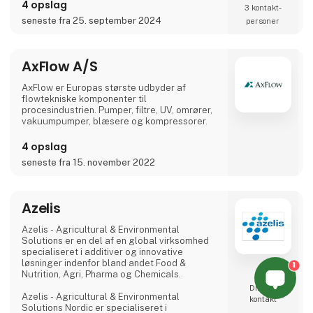
Centralsmøring sikrer dig at din maskine
4 opslag
3 kontakt­
bliver smurt med rette mængde, på rette sted
seneste fra 25. september 2024
personer
og i rette tid. Dette sikre drift og levetid af dit
udstyr.
AxFlow A/S
AVN Hydraulik A/S
+45 70 20 04 11 | avn.hydraulik@avn.dk | we
AxFlow er Europas største udbyder af
know how
flowtekniske komponenter til
procesindustrien. Pumper, filtre, UV, omrører,
Masytec A/S
vakuumpumper, blæsere og kompressorer.
+45 43 45 88 66 | info@masytec.dk | Rette
mængde - Rette sted - Rette tid
4 opslag
seneste fra 15. november 2022
Vi
Azelis
Azelis - Agricultural & Environmental
Solutions er en del af en global virksomhed
specialiseret i additiver og innovative
løsninger indenfor bland andet Food &
1
Nutrition, Agri, Pharma og Chemicals.
Direkte
Azelis - Agricultural & Environmental
kontakt
Solutions Nordic er specialiseret i