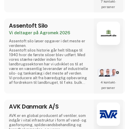
-udstyrssektorerne samt
7 kontakt­
stålkonstruktionsindustrien.
personer
Vi bruger de nyeste teknologier og udstyr af
højeste kvalitet. Vi fremstiller med brug af en
Assentoft Silo
high-end maskinpark og t
Vi deltager på Agromek 2026
Assentoft silo løser opgaver i det meste er
verdenen.
Assentoft silos historie går helt tilbage til
1940 hvor de første siloer blev udført. Med
vores stærke rødder inden for
landbrugssektoren har vi udviklet os til at
være en væsentlig leverandør af industrielle
silo- og tankanlæg i det meste af verden.
Vi producere alt fra bæredygtig opbevaring
af fordrekorn til landbruget, til f.eks. bulk
4 kontakt­
siloanlæg til lakseindustrien, cement- og
personer
kalkindustrien og opbevaring af fødevarer,
ligesom vi er en meget aktiv partner inden for
biogas, hvor vi opføre reaktortanke på op til
AVK Danmark A/S
10.000 m3.
Kompetencerne hos Assentoft silo spænder
AVK er en global producent af ventiler, som
bredt og er først og
indgår i vital infrastruktur i form af vand- og
gasforsyning, spildevandsbehandling og