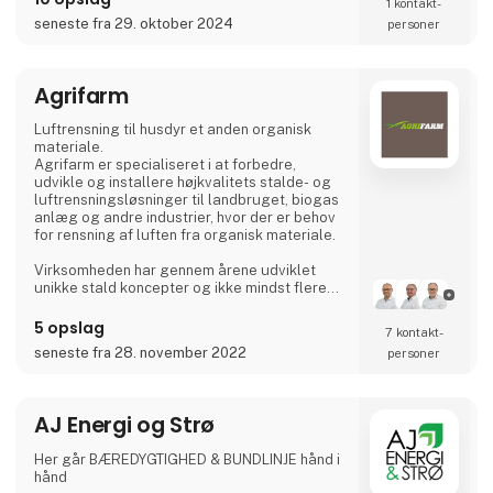
1 kontakt­
Investering i en AGRI-TANK® som gylletank
seneste fra 29. oktober 2024
personer
kan være en miljøinvestering i landbruget!
Står du over for at s
Agrifarm
Luftrensning til husdyr et anden organisk
materiale.
Agrifarm er specialiseret i at forbedre,
udvikle og installere højkvalitets stalde- og
luftrensningsløsninger til landbruget, biogas
anlæg og andre industrier, hvor der er behov
for rensning af luften fra organisk materiale.
Virksomheden har gennem årene udviklet
unikke stald koncepter og ikke mindst flere
innovative miljøteknologier, der har høstet
flere anerkendende priser, såsom Agromek
5 opslag
7 kontakt­
priser i 2009, 2012 og 2014 og EU's miljøpris i
seneste fra 28. november 2022
personer
2012.
Virksomheden er officielt stiftet i 2013 men
med rødder tilbage til 2007 og er en af de
AJ Energi og Strø
førende innovatører, når det kommer til
energi- og m
Her går BÆREDYGTIGHED & BUNDLINJE hånd i
hånd