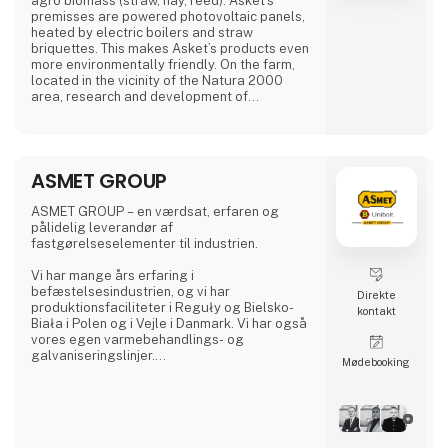
agro biomass (straw, hay, reed). Asket’s
premisses are powered photovoltaic panels,
heated by electric boilers and straw
briquettes. This makes Asket’s products even
more environmentally friendly. On the farm,
located in the vicinity of the Natura 2000
area, research and development of
Biomasser and Tomasser technologies are
carried out, new raw materials tested and
crops grown. Asket delivers solutions to 30
countries around the world.
ASMET GROUP
Biomasser® stationary and mobile straw
ASMET GROUP – en værdsat, erfaren og
briquetting lines
pålidelig leverandør af
Biomasser® are stationary and mobile
fastgørelseselementer til industrien.
electrically dr
Vi har mange års erfaring i
befæstelsesindustrien, og vi har
Direkte
produktionsfaciliteter i Reguły og Bielsko-
kontakt
Biała i Polen og i Vejle i Danmark. Vi har også
vores egen varmebehandlings- og
galvaniseringslinjer.
Møde­booking
Vores produktsortiment omfatter både
standard- og specialiserede produkter
dedikeret til maskin-, energi-, petrokemi-,
automobil-, offshore-, landbrugsmaskiner og