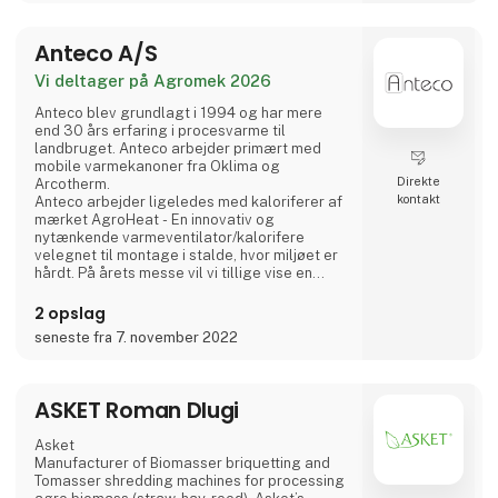
opgradering af biogas og til Carbon Capture.
Ved at udskille CO2'en opgraderes
Anteco A/S
biogassen til biometan. Vores
absorptionsproces er så effektiv, at
Vi deltager på Agromek 2026
metanslip til atmosfæren er mindre end 0,09
Anteco blev grundlagt i 1994 og har mere
end 30 års erfaring i procesvarme til
landbruget. Anteco arbejder primært med
mobile varmekanoner fra Oklima og
Direkte
Arcotherm.
kontakt
Anteco arbejder ligeledes med kaloriferer af
mærket AgroHeat - En innovativ og
nytænkende varmeventilator/kalorifere
velegnet til montage i stalde, hvor miljøet er
hårdt. På årets messe vil vi tillige vise en
cirkulationsventilator med befugtning -
Eliturbo Misty. Alle vores produkter
2 opslag
forhandles gennem et landsdækkende
seneste fra 7. november 2022
forhandlernet.
ASKET Roman Dlugi
Asket
Manufacturer of Biomasser briquetting and
Tomasser shredding machines for processing