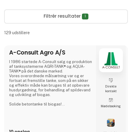
Filtrér resultater
1
129
udstillere
A-Consult Agro A/S
I 1986 startede A-Consult salg og produktion
af tanksystemerne AGRI-TANK® og AQUA-
TANK® på det danske marked.
Vores overordnede målsætning var og er
fortsat at fremstille tanke, som på en sikker
og effektiv måde kan bruges til at opbevare
Direkte
husdyrgødning, for behandling af spildevand
kontakt
og udvikling af biogas.
Solide betontanke til biogas!
Møde­booking
Vi er en af de førende inden for fremstilling,
levering og installation af tanke til
biogasanlæg. Biogastankene er fremstillet af
beton af høj kvalitet og monteres som
færdigstøbte betonelementer.
10 opslag