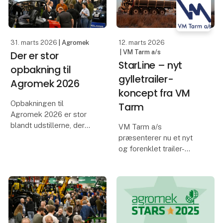
af Nordeuropas største
landbrugsmesse finder
s
31. marts 2026
| Agromek
12. marts 2026
| VM Tarm a/s
Der er stor
StarLine – nyt
opbakning til
gylletrailer-
Agromek 2026
koncept fra VM
Opbakningen til
Tarm
Agromek 2026 er stor
blandt udstillerne, der
VM Tarm a/s
ser frem til fire
præsenterer nu et nyt
udbytterige dage. Hos
og forenklet trailer-
Nellemann Machinery,
koncept under navnet
Köckerling, SOLUS,
StarLine. Konceptet
HARDI og Multiva er man
henvender sig til kunder,
allerede nu langt i
der ønsker en
planlægningen a
gennemtestet
gylletrailer i høj kvalitet