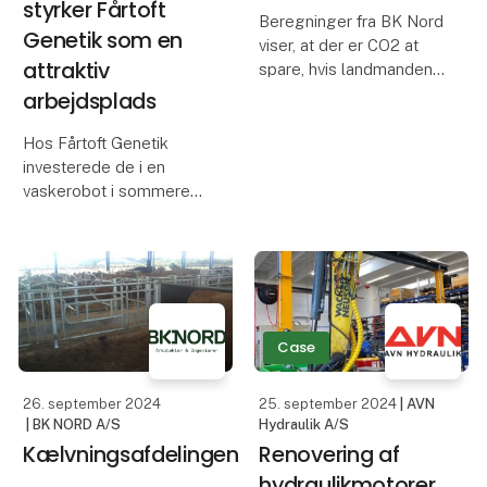
styrker Fårtoft
Beregninger fra BK Nord
Genetik som en
viser, at der er CO2 at
attraktiv
spare, hvis landmanden
udskifter fibercement-
arbejdsplads
tagene med en tagdug.
Dugen er transparent,
Hos Fårtoft Genetik
afviser UV-stråling,
investerede de i en
skaber et svalt staldmiljø
vaskerobot i sommeren
og giver masser
2022 og har nu haft
halvanden år til at
vurdere, hvad de synes
om den nye medhjælper
i hverdagen.
Case
Driftsleder Rasmus
Møller udtaler omk
26. september 2024
25. september 2024
| AVN
| BK NORD A/S
Hydraulik A/S
Kælvningsafdelingen
Renovering af
hydraulikmotorer