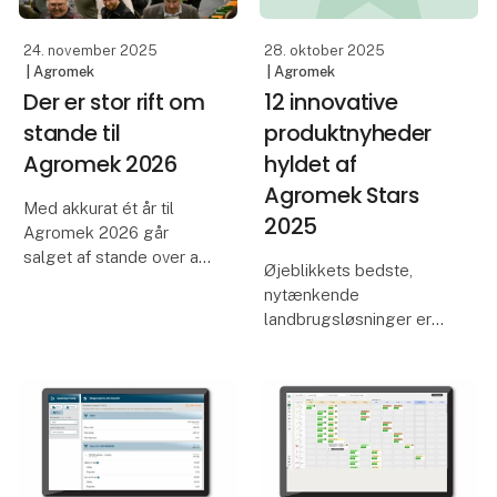
og hurtig levering til
24. november 2025
28. oktober 2025
| Agromek
| Agromek
Der er stor rift om
12 innovative
stande til
produktnyheder
Agromek 2026
hyldet af
Agromek Stars
Med akkurat ét år til
2025
Agromek 2026 går
salget af stande over al
Øjeblikkets bedste,
forventning, og
nytænkende
Nordeuropas største
landbrugsløsninger er
landbrugsmesse tegner
netop blevet hædret af
dermed igen til at blive
den nye online-udgave
en succes.
af Agromek Stars.
Dommerudvalget og
Udstillerne på Agromek
eksperterne fandt både
2026 har nu rese
3-, 2- og 1-stjernede
nyheder blandt de ind