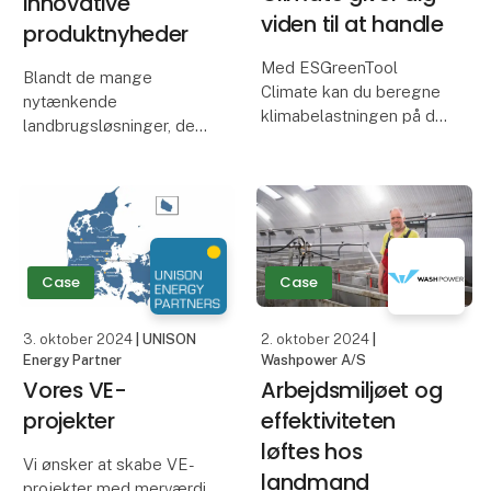
innovative
viden til at handle
produktnyheder
Med ESGreenTool
Blandt de mange
Climate kan du beregne
nytænkende
klimabelastningen på din
landbrugsløsninger, der
landbrugsbedrift og se
er tilmeldt Agromek
produktaftrykket for dine
Stars, har 36 scoret to
afgrøder, slagtekyllinger
eller tre stjerner.
og grise. Du kan også
Dermed er de i
hurtigt få overblikket
betragtning til at vinde
over de virkemid
en pris til Agromek
Case
Case
Award Show.
3. oktober 2024
| UNISON
2. oktober 2024
|
Energy Partner
Washpower A/S
Stjer
Vores VE-
Arbejdsmiljøet og
projekter
effektiviteten
løftes hos
Vi ønsker at skabe VE-
landmand
projekter med merværdi.