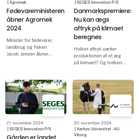
| Agromek
| SEGES Innovation P/S
Fødevareministeren
Danmarkspremiere:
åbner Agromek
Nu kan ægs
2024
aftryk på klimaet
beregnes
Minister for fødevarer,
landbrug og fiskeri
Hvilket aftryk sætter
Jacob Jensen åbner
produktionen af et æg
Agromek nu på tirsdag
på klimaet? Og hvilken
26. november. Efter
forskel gør det for
åbningen venter fire
produktaftrykket,
dage, hvor Agromek
hvordan ægproducenten
kommer hele vejen rundt
har indrettet sin
om landbruget med
produktion? Det er nu
hundredvis af
muligt at se, fordi
brancheorgani
21. november 2024
20. november 2024
| SEGES Innovation P/S
| Aarhus Universitet - AU
Viborg
Gården er landet