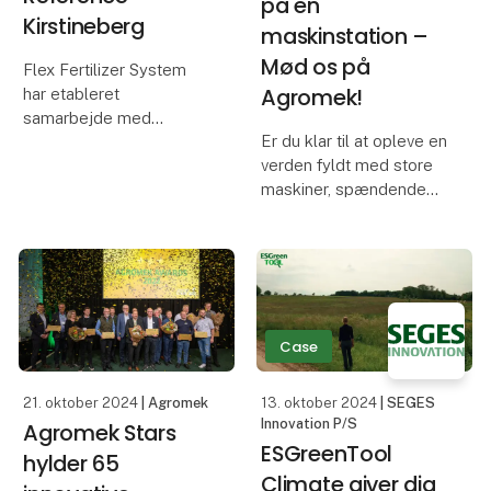
på en
Kirstineberg
maskinstation –
Mød os på
Flex Fertilizer System
Agromek!
har etableret
samarbejde med
Er du klar til at opleve en
Kirstineberg Planteskole
verden fyldt med store
på Lolland, hvor der skal
maskiner, spændende
bygges et nyt
teknologi og masser af
FlexonFarm-anlæg, som
action?
kan blande egne
miljøvenlige flydende
På Agromek står vi klar
gødninger.
til at vise dig, hvordan
livet på en maskinstation
Case
kan være alt andet e
21. oktober 2024
| Agromek
13. oktober 2024
| SEGES
Innovation P/S
Agromek Stars
ESGreenTool
hylder 65
Climate giver dig