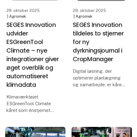
28. oktober 2025
28. oktober 2025
| Agromek
| Agromek
SEGES Innovation
SEGES Innovation
udvider
tildeles to stjerner
ESGreenTool
for ny
Climate – nye
dyrkningsjournal i
integrationer giver
CropManager
øget overblik og
Digital løsning, der
automatiseret
optimerer planlægning
klimadata
og samarbejde, er kåret
som tostjernet nyhed
Klimaværktøjet
ved Agromek Stars
ESGreenTool Climate
2025.
kåret som énstjernet
nyhed til Agromek Stars
SEGES Innovation P/S
2025.
præsenterer en ny,
forbedret visning af