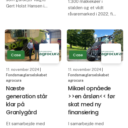
1.300 malkekøer i
Gert Holst Hansen i
stalden og et vildt
2022 at sælge sit
råvaremarked i 2022, fik
landbrug. Salget blev
Morten Wenzel i Fåborg
starten på et
ved Varde til at
samarbejde med
efterspørge mere
CuraInvest og Jens
sparring på sine
Kornbeck.
råvarehandler. Det blev
startskuddet til et
Case
Case
udvidet samarbejde
11. november 2024
|
11. november 2024
|
Fondsmæglerselskabet
Fondsmæglerselskabet
agrocura
agrocura
Næste
Mikael opnåede
generation står
>>en årsløn<< før
klar på
skat med ny
Granlygård
finansiering
Et samarbejde med
I samarbejde med