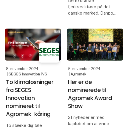
De to største
stalden eller på kontoret
fjerkræaktører på det
nemmere? Ellers kan du
danske marked, Danpo
helt sikkert finde dem,
og ROSE POULTRY,
hvis du besøger SEGES
tager nu et stort skridt
Innovation på Agromek.
for klimaet sammen. I
samarbejde med SEGES
Planlægger du at læ
Innovation vil de nu med
klimaværktøjet
ESGreenTool måle d
8. november 2024
5. november 2024
| SEGES Innovation P/S
| Agromek
To klimaløsninger
Her er de
fra SEGES
nominerede til
Innovation
Agromek Award
nomineret til
Show
Agromek-kåring
21 nyheder er med i
kapløbet om at vinde
To stærke digitale