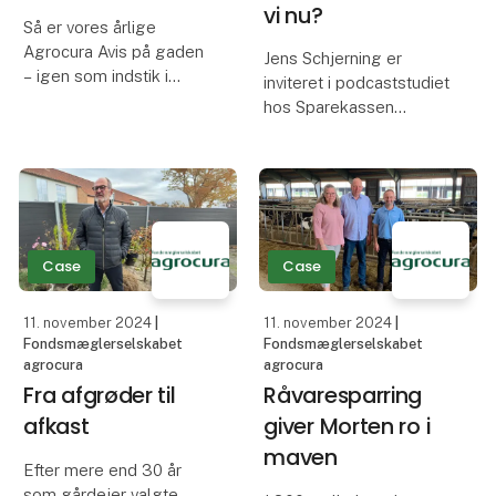
vi nu?
Så er vores årlige
Agrocura Avis på gaden
Jens Schjerning er
– igen som indstik i
inviteret i podcaststudiet
Effektivt Landbrugs
hos Sparekassen
weekendavis og som
Sjælland-Fyn, hvor de
digital udgave her på
bl.a. kommer omkring
siden.
udnyttelse af et
faldende rentemarked.
Årets avis er traditionen
tro spækket med
Renten er begyndt at
Case
Case
faglige analyser af fina
falde og i denne
episode sætter
11. november 2024
|
11. november 2024
|
Fondsmæglerselskabet
Fondsmæglerselskabet
agrocura
agrocura
Fra afgrøder til
Råvaresparring
afkast
giver Morten ro i
maven
Efter mere end 30 år
som gårdejer valgte