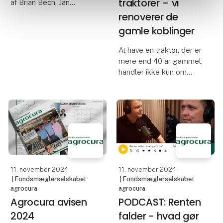
traktorer – vi
af Brian Bech, Jan
Dahlmann og Niels
renoverer de
Dahlmann, driver et
gamle koblinger
moderne biogasanlæg
med en årlig produktion
At have en traktor, der er
på 5,2 millioner m³ gas.
mere end 40 år gammel,
Anlægget modtager
handler ikke kun om
primært gyll
nostalgi. For langt de
fleste mennesker er
klenodiet først og
fremmest et vigtigt
arbejdsredskab. Og
hvad gør man, når
traktoren g
11. november 2024
11. november 2024
| Fondsmæglerselskabet
| Fondsmæglerselskabet
agrocura
agrocura
Agrocura avisen
PODCAST: Renten
2024
falder - hvad gør