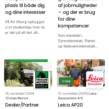
plads til både dig
af jobmuligheder
og dine interesser
– og der er brug
for dine
På AU Viborg opbygger
kompetencer
vi et studiemiljø, hvor du
er tæt på alt det, dit
Som kandidat i
studie handler om. Her
Dyrevidenskab, Plante-
er forsøgsmarker, stalde
og fødevarevidenskab
og kort vej til
eller Veterinærmedicin
laboratoriet, hvor du kan
kan du være med til at
få testet dine hypoteser.
sikre fremtidens
Kort sagt er
fødevarer, sundhed for
dyr og mennesker og
den grønne omstilling. Vi
Case
har snakk
19. november 2024
13. november 2024
| Leica
| Frisian Motors
Geosystems A/S
Dealer/Partner
Leica AP20