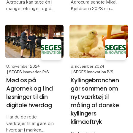
Agrocura kan tage én i
Agrocura sendte Mikal
mange retninger, og det
Kjeldsen i 2023 sin
er Lars Christensen,
finansiering i licitation,
Næstved, et godt
og på trods af at
eksempel på.
forløbet strakte sig over
Efter et intenst forløb er
et år endte det med
generationsskiftet af
store besparelser.
hans virksomhed blevet
påbegyndt.
8. november 2024
8. november 2024
| SEGES Innovation P/S
| SEGES Innovation P/S
Mød os på
Kyllingebranchen
Agromek og find
går sammen om
løsninger til din
nyt værktøj til
digitale hverdag
måling af danske
kyllingers
Har du de rette
klimaaftryk
værktøjer til at gøre din
hverdag i marken,