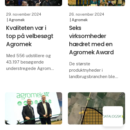
p
29. november 2024
26. november 2024
| Agromek
| Agromek
Kvaliteten var i
Seks
top på velbesøgt
virksomheder
Agromek
hædret med en
Agromek Award
Med 556 udstillere og
43.197 besøgende
De største
understregede Agromek
produktnyheder i
sin status som
landbrugsbranchen blev
Nordeuropas største
fejret ved Agromek
landbrugsmesse.
Award Show på
Udstillere og
åbningsdagen af
samarbejdspartnere
Agromek. Nordeuropas
glæder sig over de
største landbrugsmesse
flotte tal og fremhæver
finder sted i MCH
samtidig den
Messecenter Herning
26.-29. november 2