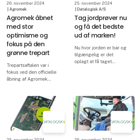
26. november 2024
25. november 2024
| Agromek
| Datalogisk A/S
Agromek åbnet
Tag jordprøver nu
med stor
og få det bedste
optimisme og
ud af marken!
fokus på den
Nu hvor jorden er bar og
grønne trepart
tilgængelig er det
oplagt at få taget
Trepartsaftalen var i
jordprøver i marken.
fokus ved den officielle
Samtidig er tiden også
åbning af Agromek
ideel til at kigge dræn
tirsdag formiddag, hvor
igennem, så du er klar til
både fødevareministeren
efterårssæsonen.
og messens formand
holdt positive og
Registrer på mobilen!
perspektivrige taler.
Nordeuropas største
landbrug
25. november 2024
25. november 2024