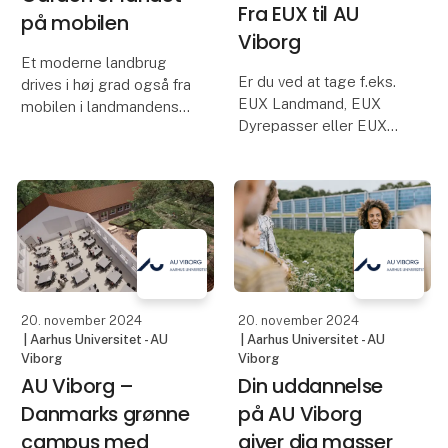
Fra EUX til AU
på mobilen
Viborg
Et moderne landbrug
Er du ved at tage f.eks.
drives i høj grad også fra
EUX Landmand, EUX
mobilen i landmandens
Dyrepasser eller EUX
lomme: Der sker for
Gartner, og vil du gerne
øjeblikket en rivende
læse videre på en af AU
udvikling i digitale
Viborgs tre
nyskabelser, som
uddannelser? Her kan du
understøtter en
læse om adgangskrav
balanceret
og muligheden for at
fødevareproduktion. Derf
supplere o
20. november 2024
20. november 2024
| Aarhus Universitet - AU
| Aarhus Universitet - AU
Viborg
Viborg
AU Viborg –
Din uddannelse
Danmarks grønne
på AU Viborg
campus med
giver dig masser