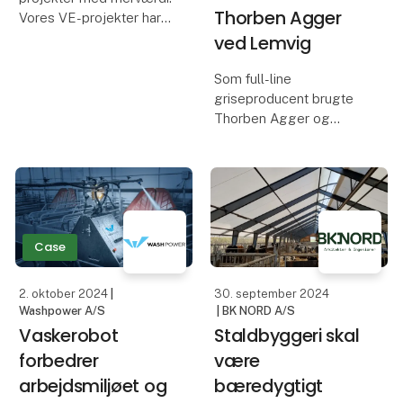
Thorben Agger
Vores VE-projekter har
til formål at øge
ved Lemvig
adgangen til vedvarende
energikilder i Danmark.
Som full-line
Vi samarbejder med
griseproducent brugte
lokalområderne og
Thorben Agger og
kommunerne for at
medarbejderne ved
implemente
Lemvig rigtig meget tid
på vaskearbejde i deres
forskellige grisestalde,
og tilmed et yderst
træls arbejde, som både
Case
var fysisk h
2. oktober 2024
|
30. september 2024
Washpower A/S
| BK NORD A/S
Vaskerobot
Staldbyggeri skal
forbedrer
være
arbejdsmiljøet og
bæredygtigt