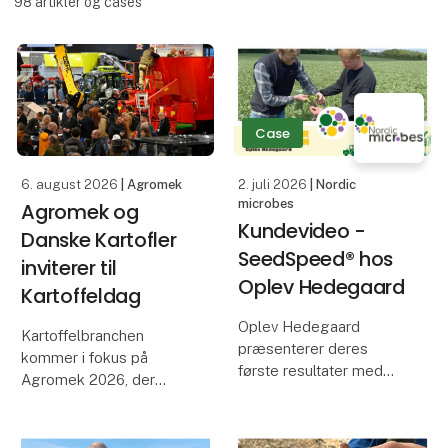
98
artikler og cases
Case
6. august 2026
| Agromek
2. juli 2026
| Nordic
microbes
Agromek og
Kundevideo -
Danske Kartofler
SeedSpeed® hos
inviterer til
Oplev Hedegaard
Kartoffeldag
Oplev Hedegaard
Kartoffelbranchen
præsenterer deres
kommer i fokus på
første resultater med
Agromek 2026, der
biostimulanten,
således danner ramme
SeedSpeed®, fra
om Kartoffeldagen. Det
sæsonen 2024, og
er resultatet af et nyt