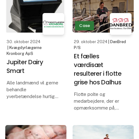
Holland 6030 Elite
12,10 liter
årgang 2010, med 147
Så vi opnåede en
HK. Og en slag volumen
besparelse på 10% som
på 6728 cm3, hvor du
Case
jo også er lig med 1
har monteret 3 brint
celler.
30. oktober 2024
29. oktober 2024
| DanBred
| Kvægdyrlægerne
P/S
Jeg opl
Kronborg ApS
Et fælles
Jupiter Dairy
værdisæt
Smart
resulterer i flotte
grise hos Dalhus
Alle landmænd vil gerne
behandle
Flotte polte og
yverbetændelse hurtigt.
medarbejdere, der er
Men få ved hvad de
opmærksomme på,
egentlig behandler for,
hvilke søer der er gode
og kan det overhovedet
til at passe de mindste
betale sig at behandle
grise, giver de bedste
køerne for
muligheder for, at alle
yverbetændelse?