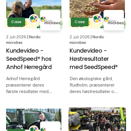
fortæller, hvordan de har
samarbejde mellem
valgt at arbejde videre
Danske Kartofler og
med produktet igen i
Nordeuropas største
Case
Case
2025.
landbrugsmesse, der
Få et indblik i
2. juli 2026
| Nordic
2. juli 2026
| Nordic
microbes
microbes
Kundevideo -
Kundevideo -
SeedSpeed® hos
Høstresultater
Anhof Herregård
med SeedSpeed®
Anhof Herregård
Den økologiske gård,
præsenterer deres
Rudholm, præsenterer
første resultater med
deres høstresultater og
biostimulanten,
erfaringer for
SeedSpeed®, i sæson
hestebønner behandlet
2025.
med biostimulanten,
SeedSpeed®, fra både
Få et indblik i, hvordan
2024 og 2025.
SeedSpeed® har haft en