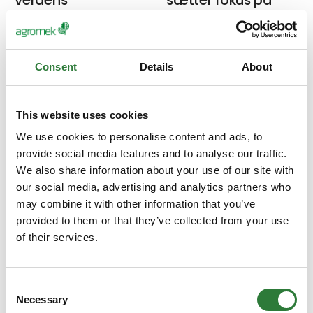
smarteste stok
sikkerhed på
byggepladsen til
Ved hjælp af en ny
Agromek
fuldautomatisk AutoPole
Consent
Details
About
fra Leica Geosystems
På Agromek
kan AAKJAER
introducerer Leica
Landinspektører nu løse
This website uses cookies
Geosystems ny
opgaver på rekordtid.
teknologi til sikrere og
We use cookies to personalise content and ads, to
mere effektive
provide social media features and to analyse our traffic.
Ved hjælp af en ny
byggepladser.
fuldautomatisk AutoPole
We also share information about your use of our site with
fra Leica Geosystems
our social media, advertising and analytics partners who
Agromek er lige om
kan AAKJAER
may combine it with other information that you’ve
hjørnet, og Leica
Case
provided to them or that they’ve collected from your use
Geosystems gør klar til
of their services.
at tale om sikkerhed på
13. november 2024
13. november 2024
| Leica
byggepladsen p
| Leica Geosystems A/S
Geosystems A/S
Maskinfører: "Det
Maskinfører: "Det
Consent
Necessary
er svært at
er svært at
Selection