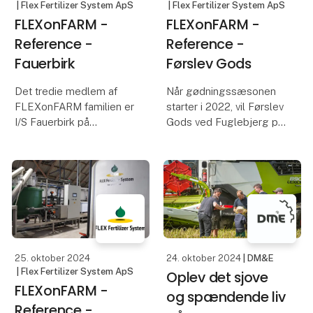
| Flex Fertilizer System ApS
| Flex Fertilizer System ApS
FLEXonFARM -
FLEXonFARM -
Reference -
Reference -
Fauerbirk
Førslev Gods
Det tredie medlem af
Når gødningssæsonen
FLEXonFARM familien er
starter i 2022, vil Førslev
I/S Fauerbirk på
Gods ved Fuglebjerg på
Nordsjælland.
Sydsjælland som de
første i Danmark kunne
De vil gerne arbejde
blande deres egne
mere med udbytte- og
miljøvenlige flydende
kvalitetsoptimering, og
gødninger.
ser Flex Fertilizer
System som en oplagt
vej på deres go
25. oktober 2024
24. oktober 2024
| DM&E
| Flex Fertilizer System ApS
Oplev det sjove
FLEXonFARM -
og spændende liv
Reference -