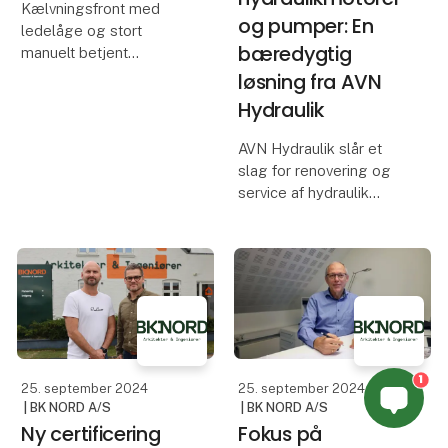
Kælvningsfront med
og pumper: En
ledelåge og stort
bæredygtig
manuelt betjent
fanggitter for nemmere
løsning fra AVN
at kunne håndtere koen.
Hydraulik
AVN Hydraulik slår et
Fra 1/7-2024 stoppede
slag for renovering og
overgangsordningerne
service af hydraulik
for kælvningsafdelinger
motorer og pumper.
for stalde, der er taget i
b
Ikke mindst renovering -
frem for udskiftning - er i
fokus.
Danske virksomheder er
udfordret af stigende råv
1
25. september 2024
25. september 2024
| BK NORD A/S
| BK NORD A/S
Ny certificering
Fokus på