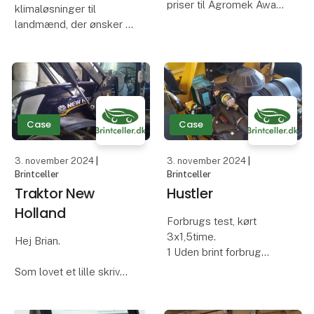
priser til Agromek Award
klimaløsninger til
Show tirsdag den 26.
landmænd, der ønsker at
november. Priserne er en
arbejde målrettet med
vigtig del af åbningen af
klimareduktioner, er
Nordeuropas største
topkandidater til en
landbrugsmesse, der
prestigefyldt kåring.
finder sted i MCH Mess
Agromek, Nordeuropas
største
Case
Case
landbrugsmesse, har
nem
3. november 2024
|
3. november 2024
|
Brintceller
Brintceller
Traktor New
Hustler
Holland
Forbrugs test, kørt
3x1,5time.
Hej Brian.
1 Uden brint forbrug
12,24 liter
Som lovet et lille skriv
2 Med brint forbrug 11,00
om brugen af
liter
brintcellerne på min New
3 Uden brint forbrug