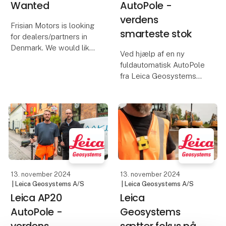
Wanted
AutoPole -
verdens
Frisian Motors is looking
smarteste stok
for dealers/partners in
Denmark. We would like
Ved hjælp af en ny
to expand our network
fuldautomatisk AutoPole
and especially
fra Leica Geosystems
dealership to the
kan AAKJAER
scandivian countries.
Landinspektører nu løse
opgaver på rekordtid.
Besides the
Netherlands, where the
Ved hjælp af en ny
vehicles ar
fuldautomatisk AutoPole
fra Leica Geosystems
kan AAKJAER
13. november 2024
13. november 2024
| Leica Geosystems A/S
| Leica Geosystems A/S
Leica AP20
Leica
AutoPole -
Geosystems
verdens
sætter fokus på