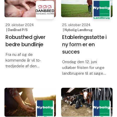
søer i farestalden kan
fravænne marcipangrise,
Hvis man vil give sig se
som b
29. oktober 2024
25. oktober 2024
| DanBred P/S
| Nybolig Landbrug
Robusthed giver
Etableringsstøtte i
bedre bundlinje
ny form er en
succes
Fra nu af og de
kommende år vil to-
Onsdag den 12. juni
tredjedele af den
udløber fristen for unge
økonomiske
landbrugere til at søge
avlsfremgang komme
etableringsstøtte fra
fra robusthed. Det
dette års pulje, hvor der
betyder højere
kan hentes op til 100.000
overlevelse for både
euro.
søer og pattegrise samt
en øget styrke hos
Etableringsstøtten til
grisene.
unge landbrugere