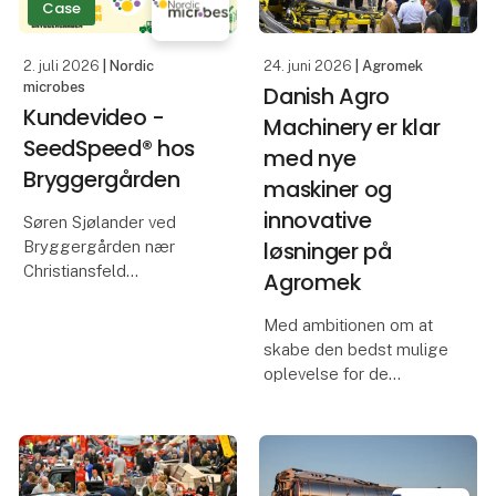
Case
effekt på hvede, når
driftsleder, Mads Møller
2. juli 2026
| Nordic
24. juni 2026
| Agromek
Ander
microbes
Danish Agro
Kundevideo -
Machinery er klar
SeedSpeed® hos
med nye
Bryggergården
maskiner og
innovative
Søren Sjølander ved
løsninger på
Bryggergården nær
Christiansfeld
Agromek
præsenterer deres
erfaringer med
Med ambitionen om at
SeedSpeed® i majs fra
skabe den bedst mulige
2025. De gode data fra
oplevelse for de
det år har betydet, at
besøgende er Danish
Søren nu har udvidet
Agro Machinery i fuld
brugen og planerne for
færd med
20
forberedelserne til
Agromek. Årets udgave