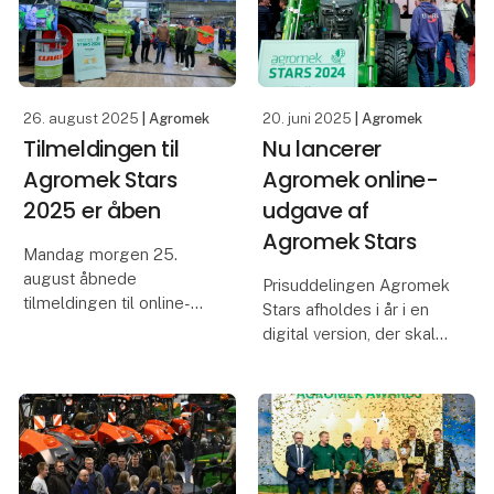
dyrkningsjournalen i Cro
SEGES Innovation P/S
præsenterer en række
nye integrationer i
ESGreenTool Climate,
26. august 2025
| Agromek
20. juni 2025
| Agromek
der gør det endnu
Tilmeldingen til
Nu lancerer
nemmere
Agromek Stars
Agromek online-
2025 er åben
udgave af
Agromek Stars
Mandag morgen 25.
august åbnede
Prisuddelingen Agromek
tilmeldingen til online-
Stars afholdes i år i en
udgaven af Agromek
digital version, der skal
Stars, der har til formål at
hjælpe nyheder ud over
hjælpe nyheder ud over
rampen i de år, hvor
rampen i de år, hvor
Nordeuropas største
Nordeuropas største
landbrugsmesse,
landbrugsmesse,
Agromek, ikke finder
Agromek, ikke fi
sted. Online-udgaven af