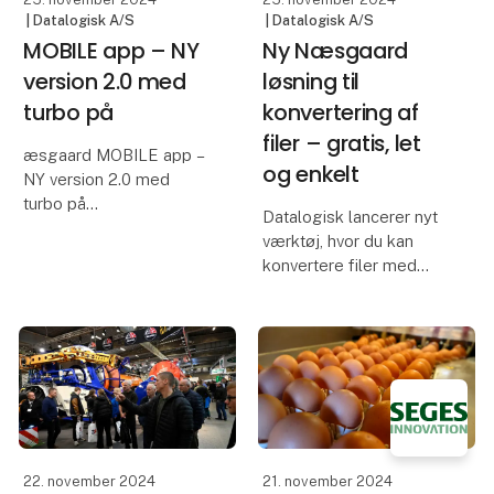
| Datalogisk A/S
| Datalogisk A/S
MOBILE app – NY
Ny Næsgaard
version 2.0 med
løsning til
turbo på
konvertering af
filer – gratis, let
æsgaard MOBILE app –
og enkelt
NY version 2.0 med
turbo på
Datalogisk lancerer nyt
værktøj, hvor du kan
Næsgaard MOBILE app
konvertere filer med
kommer nu i en helt ny
maskindata mellem
version 2.0, som
formaterne ISOxml og
indeholder en kraftig
Shape-filer. Disse
opgradering. Den nye
formater er de mest
app er moderne,
brugte inden for
brugervenlig og endnu
planteavlen, og derfor er
mere ef
konverterings
22. november 2024
21. november 2024